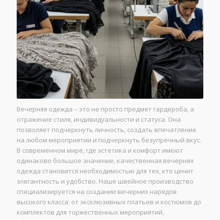
Вечерняя одежда – это не просто предмет гардероба, а
отражение стиля, индивидуальности и статуса. Она
позволяет подчеркнуть личность, создать впечатление
на любом мероприятии и подчеркнуть безупречный вкус.
В современном мире, где эстетика и комфорт имеют
одинаково большое значение, качественная вечерняя
одежда становится необходимостью для тех, кто ценит
элегантность и удобство. Наше швейное производство
специализируется на создании вечерних нарядов
высокого класса: от эксклюзивных платьев и костюмов до
комплектов для торжественных мероприятий,