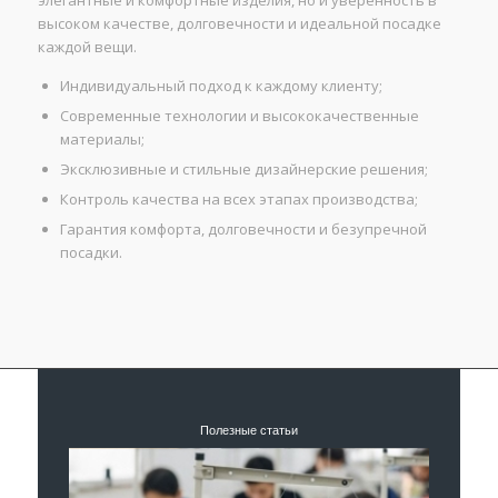
высоком качестве, долговечности и идеальной посадке
каждой вещи.
Индивидуальный подход к каждому клиенту;
Современные технологии и высококачественные
материалы;
Эксклюзивные и стильные дизайнерские решения;
Контроль качества на всех этапах производства;
Гарантия комфорта, долговечности и безупречной
посадки.
Полезные статьи