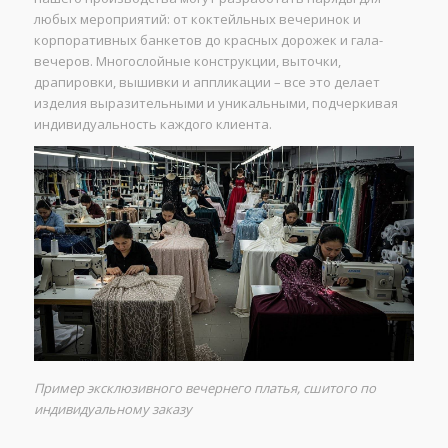
любых мероприятий: от коктейльных вечеринок и
корпоративных банкетов до красных дорожек и гала-
вечеров. Многослойные конструкции, выточки,
драпировки, вышивки и аппликации – все это делает
изделия выразительными и уникальными, подчеркивая
индивидуальность каждого клиента.
Пример эксклюзивного вечернего платья, сшитого по
индивидуальному заказу