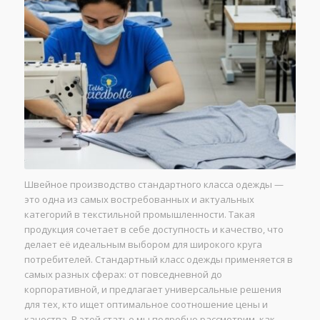
Швейное производство стандартного класса одежды —
это одна из самых востребованных и актуальных
категорий в текстильной промышленности. Такая
продукция сочетает в себе доступность и качество, что
делает её идеальным выбором для широкого круга
потребителей. Стандартный класс одежды применяется в
самых разных сферах: от повседневной до
корпоративной, и предлагает универсальные решения
для тех, кто ищет оптимальное соотношение цены и
качества. В этой статье мы подробно рассмотрим, как