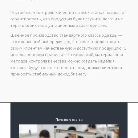
Постоянный контроль качества на всех этапах позволяет
гарантировать, что продукция будет служить долго и не
терять своих эксплуатационных характеристик.
Швейное производство стандартного класса одежды —
это идеальный выбор для тех, кто хочет предоставить
своим клиентам качественную и доступную продукцию. С
использованием правильных технологий, материалов и
методов контроля качества можно создать изделия,
которые будут соответствовать ожиданиям клиентов и
приносить стабильный доход бизнесу.
Полезные статьи