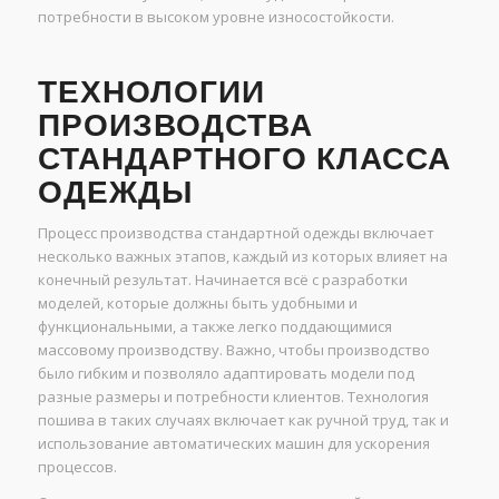
потребности в высоком уровне износостойкости.
ТЕХНОЛОГИИ
ПРОИЗВОДСТВА
СТАНДАРТНОГО КЛАССА
ОДЕЖДЫ
Процесс производства стандартной одежды включает
несколько важных этапов, каждый из которых влияет на
конечный результат. Начинается всё с разработки
моделей, которые должны быть удобными и
функциональными, а также легко поддающимися
массовому производству. Важно, чтобы производство
было гибким и позволяло адаптировать модели под
разные размеры и потребности клиентов. Технология
пошива в таких случаях включает как ручной труд, так и
использование автоматических машин для ускорения
процессов.