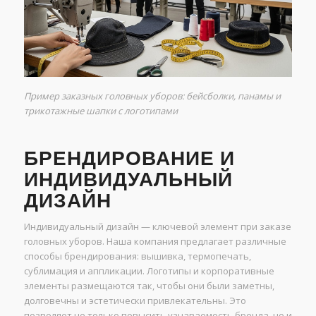
Пример заказных головных уборов: бейсболки, панамы и
трикотажные шапки с логотипами
БРЕНДИРОВАНИЕ И
ИНДИВИДУАЛЬНЫЙ
ДИЗАЙН
Индивидуальный дизайн — ключевой элемент при заказе
головных уборов. Наша компания предлагает различные
способы брендирования: вышивка, термопечать,
сублимация и аппликации. Логотипы и корпоративные
элементы размещаются так, чтобы они были заметны,
долговечны и эстетически привлекательны. Это
позволяет не только повысить узнаваемость бренда, но и