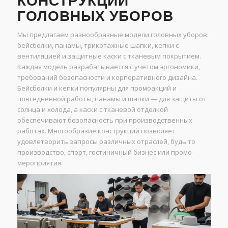
КОНСТРУКЦИИ
ГОЛОВНЫХ УБОРОВ
Мы предлагаем разнообразные модели головных уборов:
бейсболки, панамы, трикотажные шапки, кепки с
вентиляцией и защитные каски с тканевым покрытием.
Каждая модель разрабатывается с учетом эргономики,
требований безопасности и корпоративного дизайна.
Бейсболки и кепки популярны для промоакций и
повседневной работы, панамы и шапки — для защиты от
солнца и холода, а каски с тканевой отделкой
обеспечивают безопасность при производственных
работах. Многообразие конструкций позволяет
удовлетворить запросы различных отраслей, будь то
производство, спорт, гостиничный бизнес или промо-
мероприятия.