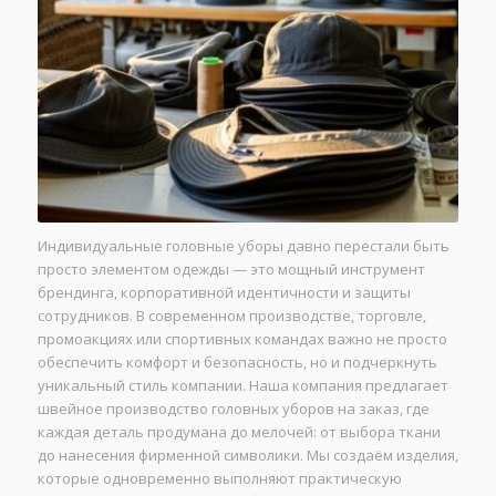
Индивидуальные головные уборы давно перестали быть
просто элементом одежды — это мощный инструмент
брендинга, корпоративной идентичности и защиты
сотрудников. В современном производстве, торговле,
промоакциях или спортивных командах важно не просто
обеспечить комфорт и безопасность, но и подчеркнуть
уникальный стиль компании. Наша компания предлагает
швейное производство головных уборов на заказ, где
каждая деталь продумана до мелочей: от выбора ткани
до нанесения фирменной символики. Мы создаём изделия,
которые одновременно выполняют практическую