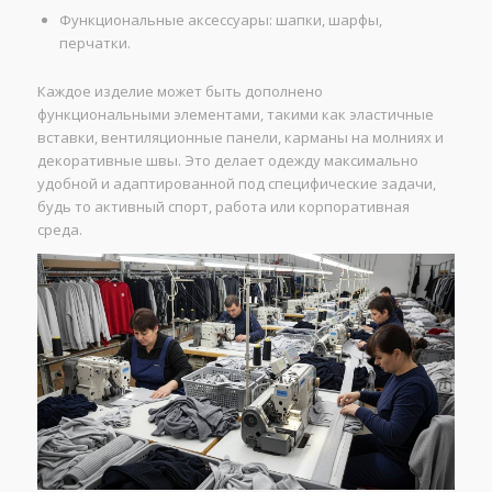
Функциональные аксессуары: шапки, шарфы,
перчатки.
Каждое изделие может быть дополнено
функциональными элементами, такими как эластичные
вставки, вентиляционные панели, карманы на молниях и
декоративные швы. Это делает одежду максимально
удобной и адаптированной под специфические задачи,
будь то активный спорт, работа или корпоративная
среда.