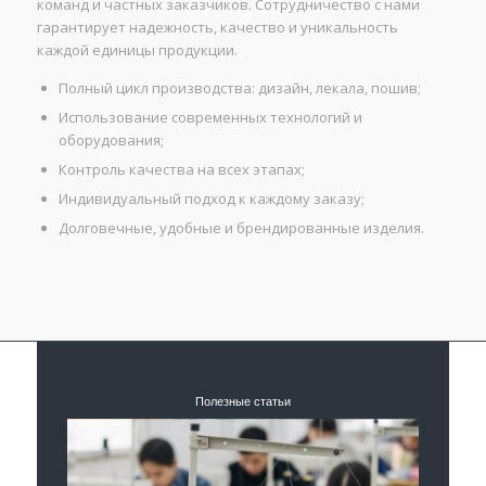
команд и частных заказчиков. Сотрудничество с нами
гарантирует надежность, качество и уникальность
каждой единицы продукции.
Полный цикл производства: дизайн, лекала, пошив;
Использование современных технологий и
оборудования;
Контроль качества на всех этапах;
Индивидуальный подход к каждому заказу;
Долговечные, удобные и брендированные изделия.
Полезные статьи