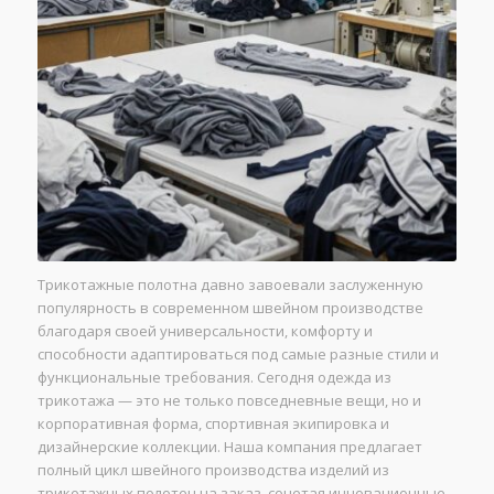
Трикотажные полотна давно завоевали заслуженную
популярность в современном швейном производстве
благодаря своей универсальности, комфорту и
способности адаптироваться под самые разные стили и
функциональные требования. Сегодня одежда из
трикотажа — это не только повседневные вещи, но и
корпоративная форма, спортивная экипировка и
дизайнерские коллекции. Наша компания предлагает
полный цикл швейного производства изделий из
трикотажных полотен на заказ, сочетая инновационные