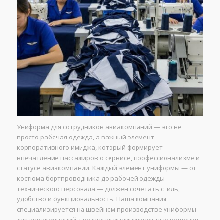
Униформа для сотрудников авиакомпаний — это не
просто рабочая одежда, а важный элемент
корпоративного имиджа, который формирует
впечатление пассажиров о сервисе, профессионализме и
статусе авиакомпании. Каждый элемент униформы — от
костюма бортпроводника до рабочей одежды
технического персонала — должен сочетать стиль,
удобство и функциональность. Наша компания
специализируется на швейном производстве униформы
для авиакомпаний, предлагая индивидуальные решения,