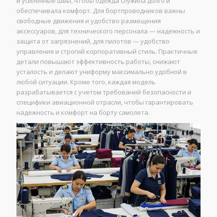
и усиленные швы, чтобы одежда служила долго и
обеспечивала комфорт. Для бортпроводников важны
свободные движения и удобство размещения
аксессуаров, для технического персонала — надежность и
защита от загрязнений, для пилотов — удобство
управления и строгий корпоративный стиль. Практичные
детали повышают эффективность работы, снижают
усталость и делают униформу максимально удобной в
любой ситуации. Кроме того, каждая модель
разрабатывается с учетом требований безопасности и
специфики авиационной отрасли, чтобы гарантировать
надежность и комфорт на борту самолета.