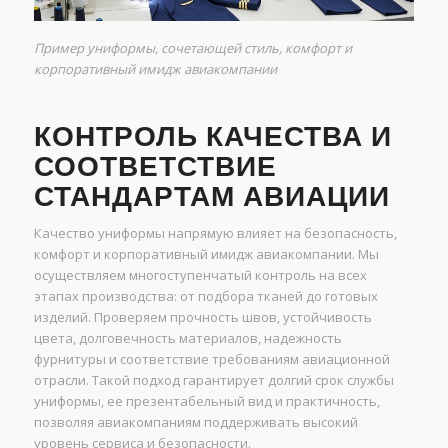
Пример униформы, сочетающей стиль, комфорт и
корпоративный имидж авиакомпании
КОНТРОЛЬ КАЧЕСТВА И
СООТВЕТСТВИЕ
СТАНДАРТАМ АВИАЦИИ
Качество униформы напрямую влияет на безопасность,
комфорт и корпоративный имидж авиакомпании. Мы
осуществляем многоступенчатый контроль на всех
этапах производства: от подбора тканей до готовых
изделий. Проверяем прочность швов, устойчивость
цвета, долговечность материалов, надежность
фурнитуры и соответствие требованиям авиационной
отрасли. Такой подход гарантирует долгий срок службы
униформы, ее презентабельный вид и практичность,
позволяя авиакомпаниям поддерживать высокий
уровень сервиса и безопасности.