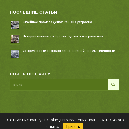
ПОСЛЕДНИЕ СТАТЬИ
Швейное производство: как оно устроено
История швейного производства и его развитие
Современные технологии в швейной промышленности
ПОИСК ПО САЙТУ
Этот сайт использует cookie для улучшения пользовательского
© Копирайт - Швейное производство,
Политика
опыта.
Принять
конфиденциальности
-
Enfold Theme by Kriesi