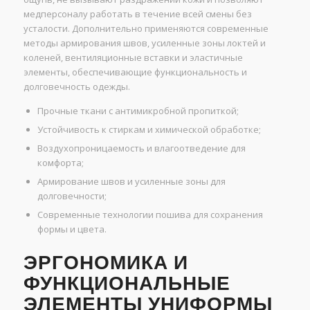
медперсоналу работать в течение всей смены без
усталости. Дополнительно применяются современные
методы армирования швов, усиленные зоны локтей и
коленей, вентиляционные вставки и эластичные
элементы, обеспечивающие функциональность и
долговечность одежды.
Прочные ткани с антимикробной пропиткой;
Устойчивость к стиркам и химической обработке;
Воздухопроницаемость и влагоотведение для
комфорта;
Армирование швов и усиленные зоны для
долговечности;
Современные технологии пошива для сохранения
формы и цвета.
ЭРГОНОМИКА И
ФУНКЦИОНАЛЬНЫЕ
ЭЛЕМЕНТЫ УНИФОРМЫ