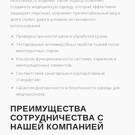
безопасность изделий. Такой подход позволяет
создавать медицинскую одежду, которая эффективно
защищает персонал, сохраняет презентабельный вид и
долго служит даже в условиях интенсивного
использования.
Проверка прочности швов и обработки краев;
Тестирование антимикробных свойств тканей после
многократных стирок;
Контроль функциональности застежек, карманов и
вентиляционных элементов;
Соответствие санитарным и корпоративным
стандартам;
Гарантия долговечности и безопасности одежды для
медперсонала.
ПРЕИМУЩЕСТВА
СОТРУДНИЧЕСТВА С
НАШЕЙ КОМПАНИЕЙ