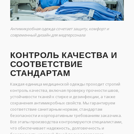
Антимикробная одежда сочетает защиту, комфорт и
современный дизайн для медперсонала
КОНТРОЛЬ КАЧЕСТВА И
СООТВЕТСТВИЕ
СТАНДАРТАМ
Каждая единица медицинской одежды проходит строгий
контроль качества, включая проверку прочности швов,
устойчивости тканей к стирке и дезинфекции, а также
сохранения антимикробных свойств. Мы гарантируем
соответствие санитарным нормам, стандартам
безопасности и корпоративным требованиям заказчика.
Все этапы производства контролируются специалистами,
что обеспечивает надежность, долговечность и