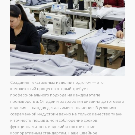
Создание текстильных изделий под ключ — это
комплексный процесс, который требует
профессионального подхода на каждом этапе
производства. От идеи и разработки дизайна до готового
изделия — каждая деталь имеет значение. В условиях
современной индустрии важно не только качество ткани
и точность пошива, но и соблюдение сроков,
функциональность изделий и соответствие
корпоративным стандартам. Наше швейное