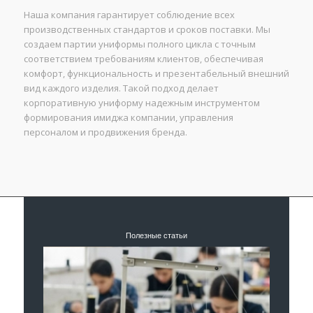
Наша компания гарантирует соблюдение всех
производственных стандартов и сроков поставки. Мы
создаем партии униформы полного цикла с точным
соответствием требованиям клиентов, обеспечивая
комфорт, функциональность и презентабельный внешний
вид каждого изделия. Такой подход делает
корпоративную униформу надежным инструментом
формирования имиджа компании, управления
персоналом и продвижения бренда.
Полезные статьи