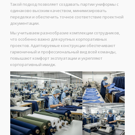
Такой подход позволяет создавать партии униформы с
одинаково высоким качеством, минимизировать
переделки и обеспечить точное соответствие проектной
документации.
Мы учитываем разнообразие комплекции сотрудников,
что особенно важно для крупных корпоративных
проектов. Адаптируемые конструкции обеспечивают
гармоничный и профессиональный вид всей команды,
повышают комфорт эксплуатации и укрепляют
корпоративный имидж.