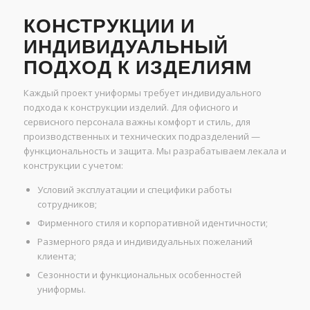
КОНСТРУКЦИИ И
ИНДИВИДУАЛЬНЫЙ
ПОДХОД К ИЗДЕЛИЯМ
Каждый проект униформы требует индивидуального
подхода к конструкции изделий. Для офисного и
сервисного персонала важны комфорт и стиль, для
производственных и технических подразделений —
функциональность и защита. Мы разрабатываем лекала и
конструкции с учетом:
Условий эксплуатации и специфики работы
сотрудников;
Фирменного стиля и корпоративной идентичности;
Размерного ряда и индивидуальных пожеланий
клиента;
Сезонности и функциональных особенностей
униформы.