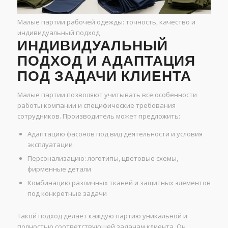
Малые партии рабочей одежды: точность, качество и
индивидуальный подход
ИНДИВИДУАЛЬНЫЙ
ПОДХОД И АДАПТАЦИЯ
ПОД ЗАДАЧИ КЛИЕНТА
Малые партии позволяют учитывать все особенности
работы компании и специфические требования
сотрудников. Производитель может предложить:
Адаптацию фасонов под вид деятельности и условия
эксплуатации
Персонализацию: логотипы, цветовые схемы,
фирменные детали
Комбинацию различных тканей и защитных элементов
под конкретные задачи
Такой подход делает каждую партию уникальной и
полностью соответствующей задачам клиента. Он