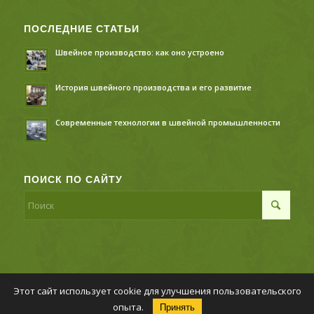
ПОСЛЕДНИЕ СТАТЬИ
Швейное производство: как оно устроено
История швейного производства и его развитие
Современные технологии в швейной промышленности
ПОИСК ПО САЙТУ
Этот сайт использует cookie для улучшения пользовательского
© Копирайт - Швейное производство,
Политика
опыта.
Принять
конфиденциальности
-
Enfold Theme by Kriesi