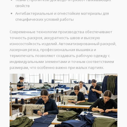
свойств
Антибактериальные и огнестойкие материалы для
специфических условий работы
Современные технологии производства обеспечивают
точность раскроя, аккуратность швов и высокую
износостойкость изделий. Автоматизированный раскрой,
лазерная резка, профессиональная вышивка и
термопечать позволяют создавать рабочую одежду с
индивидуальными элементами и точным соответствием
размерам, что особенно важно при малых партиях.