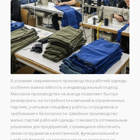
В условиях современного производства рабочей одежды
особенно важна гибкость и индивидуальный подход.
Массовое производство не всегда позволяет быстро
реагировать на потребности компаний в ограниченных
партиях, учитывая специфику работы сотрудников и
требования к безопасности. Швейное производство
малых партий рабочей одежды становится оптимальным
решением для предприятий, стремящихся обеспечить
своих сотрудников качественной, функциональной и
удобной формой, не переплачивая за излишки и не