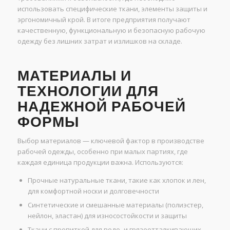
использовать специфические ткани, элементы защиты и
эргономичный крой. В итоге предприятия получают
качественную, функциональную и безопасную рабочую
одежду без лишних затрат и излишков на складе.
МАТЕРИАЛЫ И
ТЕХНОЛОГИИ ДЛЯ
НАДЕЖНОЙ РАБОЧЕЙ
ФОРМЫ
Выбор материалов — ключевой фактор в производстве
рабочей одежды, особенно при малых партиях, где
каждая единица продукции важна. Используются:
Прочные натуральные ткани, такие как хлопок и лен,
для комфортной носки и долговечности
Синтетические и смешанные материалы (полиэстер,
нейлон, эластан) для износостойкости и защиты
Ткани с пропиткой для водо- и грязеотталкивающих