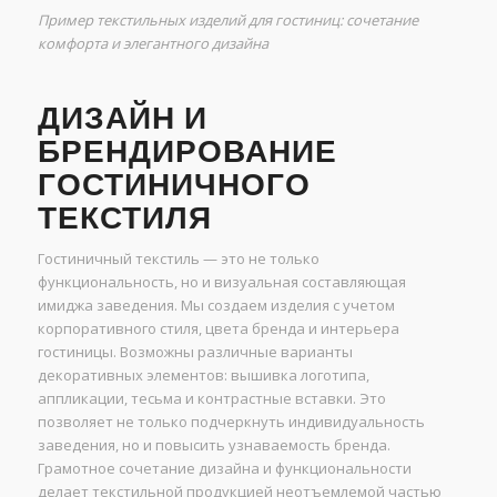
Пример текстильных изделий для гостиниц: сочетание
комфорта и элегантного дизайна
ДИЗАЙН И
БРЕНДИРОВАНИЕ
ГОСТИНИЧНОГО
ТЕКСТИЛЯ
Гостиничный текстиль — это не только
функциональность, но и визуальная составляющая
имиджа заведения. Мы создаем изделия с учетом
корпоративного стиля, цвета бренда и интерьера
гостиницы. Возможны различные варианты
декоративных элементов: вышивка логотипа,
аппликации, тесьма и контрастные вставки. Это
позволяет не только подчеркнуть индивидуальность
заведения, но и повысить узнаваемость бренда.
Грамотное сочетание дизайна и функциональности
делает текстильной продукцией неотъемлемой частью