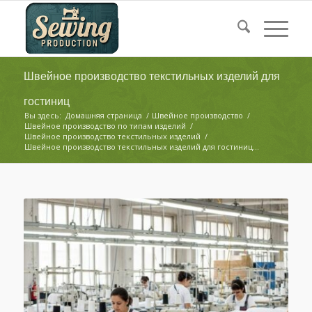
Швейное производство текстильных изделий для
гостиниц
Вы здесь:
Домашняя страница
/
Швейное производство
/
Швейное производство по типам изделий
/
Швейное производство текстильных изделий
/
Швейное производство текстильных изделий для гостиниц...