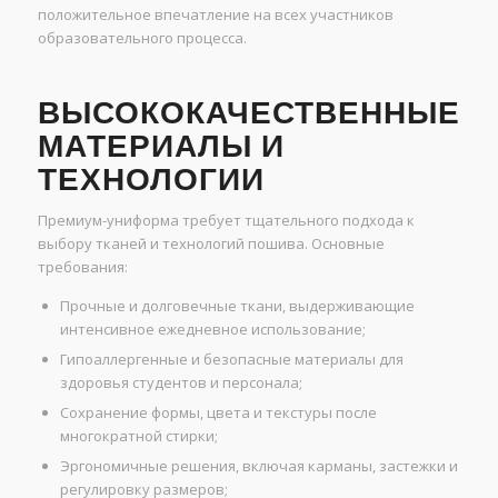
положительное впечатление на всех участников
образовательного процесса.
ВЫСОКОКАЧЕСТВЕННЫЕ
МАТЕРИАЛЫ И
ТЕХНОЛОГИИ
Премиум-униформа требует тщательного подхода к
выбору тканей и технологий пошива. Основные
требования:
Прочные и долговечные ткани, выдерживающие
интенсивное ежедневное использование;
Гипоаллергенные и безопасные материалы для
здоровья студентов и персонала;
Сохранение формы, цвета и текстуры после
многократной стирки;
Эргономичные решения, включая карманы, застежки и
регулировку размеров;