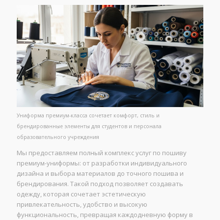
Униформа премиум-класса сочетает комфорт, стиль и
брендированные элементы для студентов и персонала
образовательного учреждения
Мы предоставляем полный комплекс услуг по пошиву
премиум-униформы: от разработки индивидуального
дизайна и выбора материалов до точного пошива и
брендирования. Такой подход позволяет создавать
одежду, которая сочетает эстетическую
привлекательность, удобство и высокую
функциональность, превращая каждодневную форму в