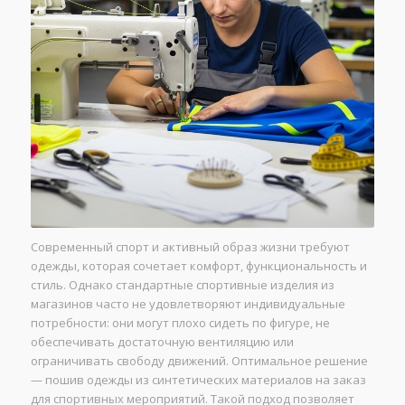
Современный спорт и активный образ жизни требуют
одежды, которая сочетает комфорт, функциональность и
стиль. Однако стандартные спортивные изделия из
магазинов часто не удовлетворяют индивидуальные
потребности: они могут плохо сидеть по фигуре, не
обеспечивать достаточную вентиляцию или
ограничивать свободу движений. Оптимальное решение
— пошив одежды из синтетических материалов на заказ
для спортивных мероприятий. Такой подход позволяет