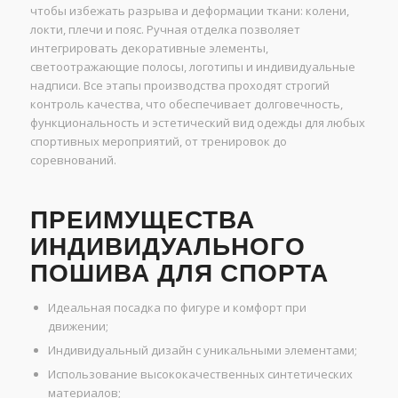
чтобы избежать разрыва и деформации ткани: колени,
локти, плечи и пояс. Ручная отделка позволяет
интегрировать декоративные элементы,
светоотражающие полосы, логотипы и индивидуальные
надписи. Все этапы производства проходят строгий
контроль качества, что обеспечивает долговечность,
функциональность и эстетический вид одежды для любых
спортивных мероприятий, от тренировок до
соревнований.
ПРЕИМУЩЕСТВА
ИНДИВИДУАЛЬНОГО
ПОШИВА ДЛЯ СПОРТА
Идеальная посадка по фигуре и комфорт при
движении;
Индивидуальный дизайн с уникальными элементами;
Использование высококачественных синтетических
материалов;