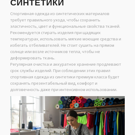
СИНТЕТИКИ
Спортивная одежда из синтетических материалов
требует правильного ухода, чтобы сохранить
эластичность, цвет и функциональные свойства тканей.
Рекомендуется стирать изделия при щадящих
температурах, использовать мягкие моющие средства и
избегать отбеливателей. Не стоит сушить на прямом
солнце или возле источников тепла, чтобы не
деформировать ткань.
Регулярная очистка и аккуратное хранение продлевают
срок службы изделий. При соблюдении этих правил
спортивная одежда из синтетики премиум класса будет
сохранять презентабельный вид, комфорт и
долговечность даже при интенсивном использовании.