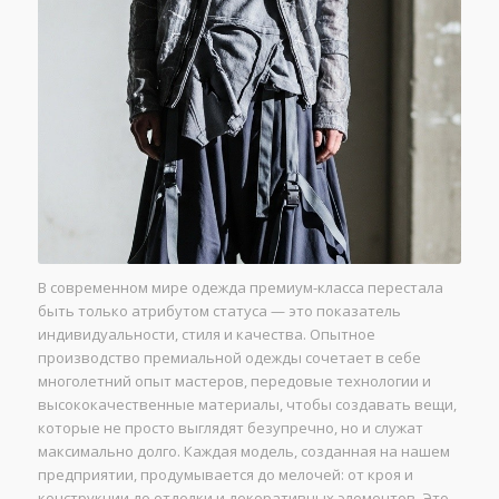
В современном мире одежда премиум-класса перестала
быть только атрибутом статуса — это показатель
индивидуальности, стиля и качества. Опытное
производство премиальной одежды сочетает в себе
многолетний опыт мастеров, передовые технологии и
высококачественные материалы, чтобы создавать вещи,
которые не просто выглядят безупречно, но и служат
максимально долго. Каждая модель, созданная на нашем
предприятии, продумывается до мелочей: от кроя и
конструкции до отделки и декоративных элементов. Это