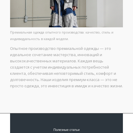
Премиальная одежда опытного производства: качество, стиль и
индивидуальность в каждой модели.
Опытное производство премиальной одежды — это
идеальное сочетание мастерства, инноваций и
высококачественных материалов. Каждая вещь
создается с учетом индивидуальных потребностей
клиента, обеспечивая неповторимый стиль, комфорт и
долговечность. Наши изделия премиум-класса — это не
просто одежда, это инвестиция в имидж и качество жизни.
Полезные статьи