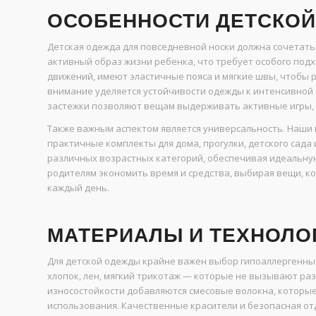
ОСОБЕННОСТИ ДЕТСКО
Детская одежда для повседневной носки должна сочетать 
активный образ жизни ребенка, что требует особого подх
движений, имеют эластичные пояса и мягкие швы, чтобы р
внимание уделяется устойчивости одежды к интенсивной
застежки позволяют вещам выдерживать активные игры, п
Также важным аспектом является универсальность. Наши 
практичные комплекты для дома, прогулки, детского сада
различных возрастных категорий, обеспечивая идеальную
родителям экономить время и средства, выбирая вещи, к
каждый день.
МАТЕРИАЛЫ И ТЕХНОЛО
Для детской одежды крайне важен выбор гипоаллергенны
хлопок, лен, мягкий трикотаж — которые не вызывают р
износостойкости добавляются смесовые волокна, которые
использования. Качественные красители и безопасная от