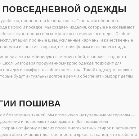
Й ПОВСЕДНЕВНОЙ ОДЕЖДЫ
удобство, прочность и безопасность. Главная особенность —
ода к крою и посадке. Мы создаем изделия, которые не сковывают
ебенок чувствовал себя комфортно в течение всего дня. Особое
 эксплуатации: прочные швы, усиленные карманы и качественные
рогулки и занятия спортом, не теряя формы и внешнего вида.
модели легко комбинируются между собой, позволяя создавать
 и школ. Благодаря продуманному крою одежда подходит для
 посадку и комфорт в любое время года. Такой подход позволяет
оторые будут актуальны долгое время и обеспечат комфорт детям
ГИИ ПОШИВА
х и безопасных тканей. Мы используем натуральные материалы —
аздражений и позволяют коже дышать. Для повышения
 сохраняют форму изделия после многократных стирок и активного
делка обеспечивают долговечность и яркость тканей, что особенно