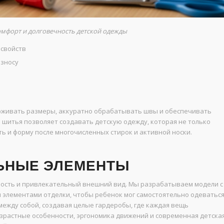
мфорт и долговечность детской одежды
 свойств
износу
живать размеры, аккуратно обрабатывать швы и обеспечивать
 шитья позволяет создавать детскую одежду, которая не только
ть и форму после многочисленных стирок и активной носки.
ЬНЫЕ ЭЛЕМЕНТЫ
ость и привлекательный внешний вид. Мы разрабатываем модели с
 элементами отделки, чтобы ребенок мог самостоятельно одеватьс
между собой, создавая целые гардеробы, где каждая вещь
зрастные особенности, эргономика движений и современная детска