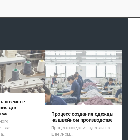
ть швейное
ние для
тва
Процесс создания одежды
на швейном производстве
ного
я для
Процесс создания одежды на
ва…
швейном…