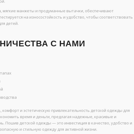
ой.
а, мягкие манжеты и продуманные вытачки, обеспечивают
естируется на износостойкость и удобство, чтобы соответствовать
ля детей.
НИЧЕСТВА С НАМИ
этапах
в
ей
зводства
, комфорт и эстетическую привлекательность детской одежды для
кономить время и деньги, предлагая надежные, красивые и
ь. Пошив детской одежды — это инвестиция в качество, удобство и
зопасную и стильную одежду для активной жизни.