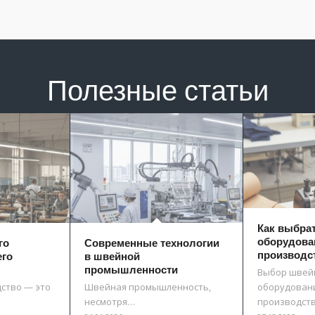
Полезные статьи
Как выбра
оборудова
го
Современные технологии
производс
его
в швейной
промышленности
Выбор швей
ство — это
Швейная промышленность,
оборудовани
несмотря…
производст