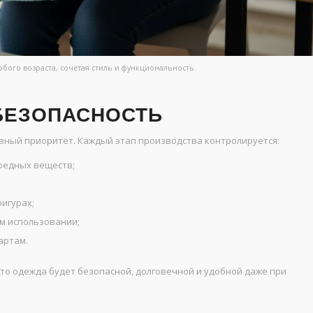
бого возраста, сочетая стиль и функциональность.
 БЕЗОПАСНОСТЬ
вный приоритет. Каждый этап производства контролируется:
вредных веществ;
фигурах;
ом использовании;
артам.
что одежда будет безопасной, долговечной и удобной даже при