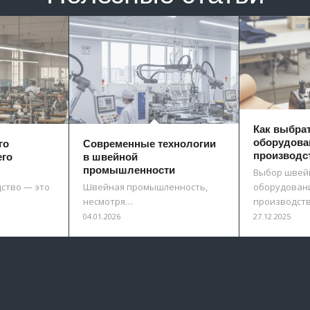
Как выбра
оборудова
го
Современные технологии
производс
его
в швейной
промышленности
Выбор швей
ство — это
Швейная промышленность,
оборудовани
несмотря…
производст
04.01.2026
27.12.2025