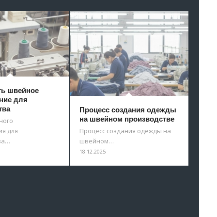
ть швейное
ние для
тва
Процесс создания одежды
на швейном производстве
ного
я для
Процесс создания одежды на
ва…
швейном…
18.12.2025