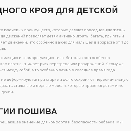
НОГО КРОЯ ДЛЯ ДЕТСКОЙ
ько ключевых преимуществ, которые делают повседневную жизнь
да движений позволяет детям активно играть, бегать, прыгать и
яет движений, что особенно важно для малышей в возрасте от 1 до
ия.
нтиляцию и терморегуляцию тела. Детская кожа особенно
шком плотно, снижает риск перегрева или раздражений. К тому же
ся между собой, что особенно важно в холодное время года.
ия не деформируются при стирке и долго сохраняют первоначальную
давать стильные и модные модели, которые нравятся детям и их
зделии.
ГИИ ПОШИВА
 решающее значение для комфорта и безопасности ребенка. Мы