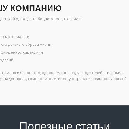
ШУ КОМПАНИЮ
детской одежды свободного кроя, включая:
ых материалов;
ого детского образа жизни;
и фирменной символики;
зделий.
 активно и безопасно, одновременно радуя родителей стильным и
ет надежность, комфорт и эстетическую привлекательность каждой
Полезные статьи