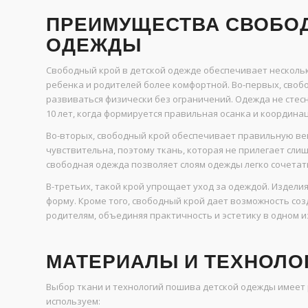
ПРЕИМУЩЕСТВА СВОБОД
ОДЕЖДЫ
Свободный крой в детской одежде обеспечивает нескол
ребенка и родителей более комфортной. Во-первых, свобо
развиваться физически без ограничений. Одежда не стесн
10 лет, когда формируется правильная осанка и координац
Во-вторых, свободный крой обеспечивает правильную ве
чувствительна, поэтому ткань, которая не прилегает сли
свободная одежда позволяет слоям одежды легко сочетать
В-третьих, такой крой упрощает уход за одеждой. Издел
форму. Кроме того, свободный крой дает возможность соз
родителям, объединяя практичность и эстетику в одном и
МАТЕРИАЛЫ И ТЕХНОЛО
Выбор ткани и технологий пошива детской одежды имеет
используем: