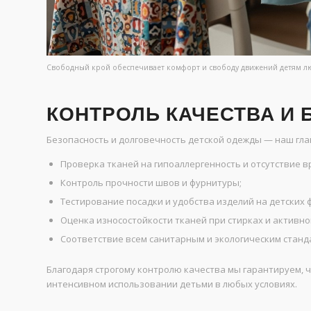
Свободный крой обеспечивает комфорт и свободу движений детям лю
КОНТРОЛЬ КАЧЕСТВА И
Безопасность и долговечность детской одежды — наш гла
Проверка тканей на гипоаллергенность и отсутствие 
Контроль прочности швов и фурнитуры;
Тестирование посадки и удобства изделий на детских 
Оценка износостойкости тканей при стирках и активн
Соответствие всем санитарным и экологическим станд
Благодаря строгому контролю качества мы гарантируем, 
интенсивном использовании детьми в любых условиях.