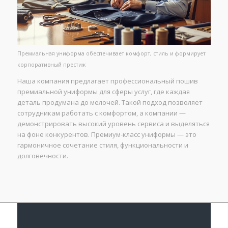
Премиальная униформа обеспечивает комфорт, стиль и формирует
корпоративный престиж
Наша компания предлагает профессиональный пошив
премиальной униформы для сферы услуг, где каждая
деталь продумана до мелочей. Такой подход позволяет
сотрудникам работать с комфортом, а компании —
демонстрировать высокий уровень сервиса и выделяться
на фоне конкурентов. Премиум-класс униформы — это
гармоничное сочетание стиля, функциональности и
долговечности.