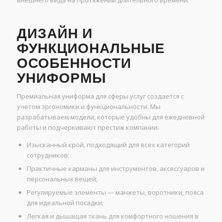
внешнего вида на протяжении длительного времени.
ДИЗАЙН И
ФУНКЦИОНАЛЬНЫЕ
ОСОБЕННОСТИ
УНИФОРМЫ
Премиальная униформа для сферы услуг создается с
учетом эргономики и функциональности. Мы
разрабатываем модели, которые удобны для ежедневной
работы и подчеркивают престиж компании:
Изысканный крой, подходящий для всех категорий
сотрудников;
Практичные карманы для инструментов, аксессуаров и
персональных вещей;
Регулируемые элементы — манжеты, воротники, пояса
для идеальной посадки;
Легкая и дышащая ткань для комфортного ношения в