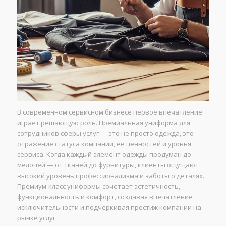
В современном сервисном бизнесе первое впечатление
играет решающую роль. Премиальная униформа для
сотрудников сферы услуг — это не просто одежда, это
отражение статуса компании, ее ценностей и уровня
сервиса. Когда каждый элемент одежды продуман до
мелочей — от тканей до фурнитуры, клиенты ощущают
высокий уровень профессионализма и заботы о деталях.
Премиум-класс униформы сочетает эстетичность,
функциональность и комфорт, создавая впечатление
исключительности и подчеркивая престиж компании на
рынке услуг.