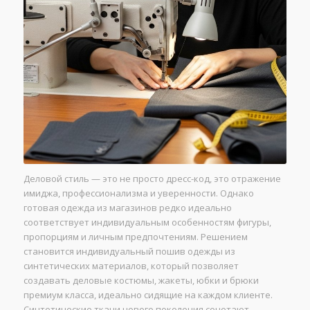
Деловой стиль — это не просто дресс-код, это отражение
имиджа, профессионализма и уверенности. Однако
готовая одежда из магазинов редко идеально
соответствует индивидуальным особенностям фигуры,
пропорциям и личным предпочтениям. Решением
становится индивидуальный пошив одежды из
синтетических материалов, который позволяет
создавать деловые костюмы, жакеты, юбки и брюки
премиум класса, идеально сидящие на каждом клиенте.
Синтетические ткани нового поколения сочетают