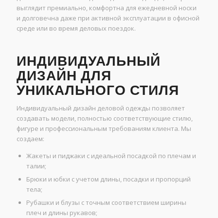
выглядит премиально, комфортна для ежедневной носки
и долговечна даже при активной эксплуатации в офисной
среде или во время деловых поездок.
ИНДИВИДУАЛЬНЫЙ
ДИЗАЙН ДЛЯ
УНИКАЛЬНОГО СТИЛЯ
Индивидуальный дизайн деловой одежды позволяет
создавать модели, полностью соответствующие стилю,
фигуре и профессиональным требованиям клиента. Мы
создаем:
Жакеты и пиджаки с идеальной посадкой по плечам и
талии;
Брюки и юбки с учетом длины, посадки и пропорций
тела;
Рубашки и блузы с точным соответствием ширины
плеч и длины рукавов;