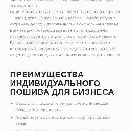
эксплуатацию.
Особое внимание уделяется зонам повышенной нагрузки
— плечи, локти, боковые швы, колени — чтобы изделия
сохраняли форму и долговечность. Контроль качества на
всех этапах производства гарантирует идеальную
посадку, аккуратную отделку и долговечность изделий.
Ручная отделка декоративных элементов позволяет
интегрировать индивидуальные детали и уникальные
акценты, делая каждый костюм или комплект уникальным.
ПРЕИМУЩЕСТВА
ИНДИВИДУАЛЬНОГО
ПОШИВА ДЛЯ БИЗНЕСА
Идеальная посадка по фигуре, обеспечивающая
комфорт и уверенность;
Создание уникального имиджа и корпоративного
стиля;