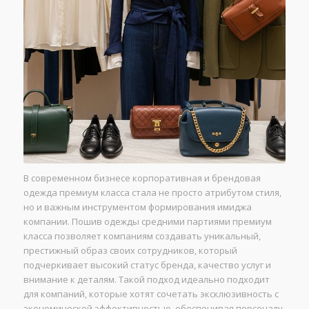
В современном бизнесе корпоративная и брендовая
одежда премиум класса стала не просто атрибутом стиля,
но и важным инструментом формирования имиджа
компании. Пошив одежды средними партиями премиум
класса позволяет компаниям создавать уникальный,
престижный образ своих сотрудников, который
подчеркивает высокий статус бренда, качество услуг и
внимание к деталям. Такой подход идеально подходит
для компаний, которые хотят сочетать эксклюзивность с
экономической эффективностью, обеспечивая персоналу