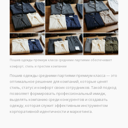
Пошив одежды премиум класса средними партиями обеспечивает
комфорт, стиль и престиж компании
Пошив одежды средними партиями премиум класса — это
оптимальное решение для компаний, которые ценят
стиль, статус и комфорт своих сотрудников. Такой подход
позволяет формировать профессиональный имидж,
выделять компанию среди конкурентов и создавать
одежду, которая служит эффективным инструментом
корпоративной идентичности и маркетинга.