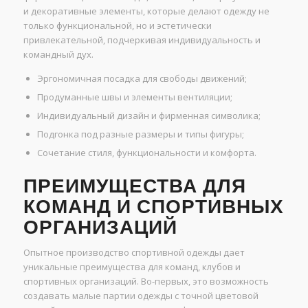
и декоративные элементы, которые делают одежду не
только функциональной, но и эстетически
привлекательной, подчеркивая индивидуальность и
командный дух.
Эргономичная посадка для свободы движений;
Продуманные швы и элементы вентиляции;
Индивидуальный дизайн и фирменная символика;
Подгонка под разные размеры и типы фигуры;
Сочетание стиля, функциональности и комфорта.
ПРЕИМУЩЕСТВА ДЛЯ
КОМАНД И СПОРТИВНЫХ
ОРГАНИЗАЦИЙ
Опытное производство спортивной одежды дает
уникальные преимущества для команд, клубов и
спортивных организаций. Во-первых, это возможность
создавать малые партии одежды с точной цветовой