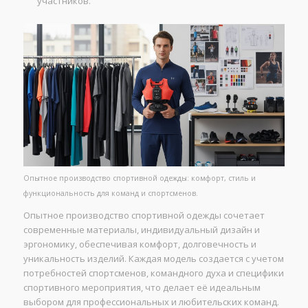
участников.
Опытное производство спортивной одежды: комфорт, стиль и
функциональность для команд и спортсменов.
Опытное производство спортивной одежды сочетает
современные материалы, индивидуальный дизайн и
эргономику, обеспечивая комфорт, долговечность и
уникальность изделий. Каждая модель создается с учетом
потребностей спортсменов, командного духа и специфики
спортивного мероприятия, что делает её идеальным
выбором для профессиональных и любительских команд.