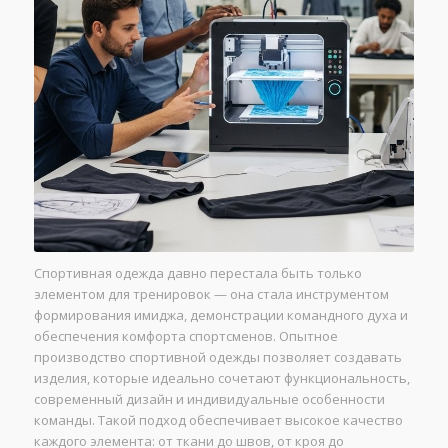
Спортивная одежда давно перестала быть только
элементом для тренировок — она стала инструментом
формирования имиджа, демонстрации командного духа и
обеспечения комфорта спортсменов. Опытное
производство спортивной одежды позволяет создавать
изделия, которые идеально сочетают функциональность,
современный дизайн и индивидуальные особенности
команды. Такой подход обеспечивает высокое качество
каждого элемента: от ткани до швов, от кроя до