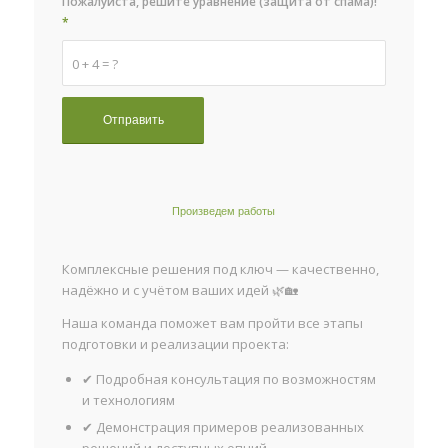
Пожалуйста, решите уравнение (защита от спама)!
*
0 + 4 = ?
Произведем работы
Комплексные решения под ключ — качественно,
надёжно и с учётом ваших идей 🌿🏡
Наша команда поможет вам пройти все этапы
подготовки и реализации проекта:
✔ Подробная консультация по возможностям
и технологиям
✔ Демонстрация примеров реализованных
решений и доступных опций