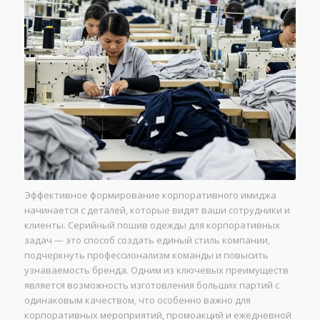
Эффективное формирование корпоративного имиджа
начинается с деталей, которые видят ваши сотрудники и
клиенты. Серийный пошив одежды для корпоративных
задач — это способ создать единый стиль компании,
подчеркнуть профессионализм команды и повысить
узнаваемость бренда. Одним из ключевых преимуществ
является возможность изготовления больших партий с
одинаковым качеством, что особенно важно для
корпоративных мероприятий, промоакций и ежедневной