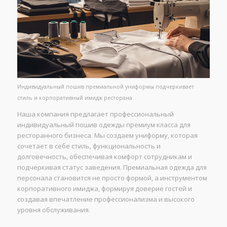
Индивидуальный пошив премиальной униформы подчеркивает
стиль и корпоративный имидж ресторана
Наша компания предлагает профессиональный
индивидуальный пошив одежды премиум класса для
ресторанного бизнеса. Мы создаем униформу, которая
сочетает в себе стиль, функциональность и
долговечность, обеспечивая комфорт сотрудникам и
подчеркивая статус заведения. Премиальная одежда для
персонала становится не просто формой, а инструментом
корпоративного имиджа, формируя доверие гостей и
создавая впечатление профессионализма и высокого
уровня обслуживания.