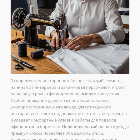
В современном ресторанном бизнесе каждый элемент,
начиная от интерьера и заканчивая персоналом, играет
решающую роль в формировании имиджа заведения.
Особое внимание уделяется профессиональной
униформе: премиальная одежда для сотрудников
ресторана не только подчеркивает статус заведения, но
и создает комфортные условия работы для поваров,
официантов и барменов. Индивидуальный пошив одежды
премиум класса позволяет объединить стиль,
функциональность и долговечность, делая униформу