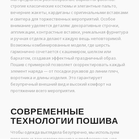
строгие классические костюмы и элегантные пальто,
вечерние жакеты, кардиганы с оригинальными вставками
и свитера для торжественных мероприятий. Особое
внимание уделяется деталям: декоративные строчки,
аппликации, контрастные вставки, уникальная фурнитура
и ручная отделка делают каждую вещь неповторимой.
Возможны комбинированные модели, где шерсть
гармонично сочетается с кашемиром, шелком или
бархатом, создавая эффектный праздничный образ.
Пошив с примеркой позволяет скорректировать каждый
элемент наряда — от посадки рукавов до линии плеч,
воротника и длины изделия. Это гарантирует
безупречный внешний вид и высокий комфорт на
протяжении всего мероприятия.
СОВРЕМЕННЫЕ
ТЕХНОЛОГИИ ПОШИВА
Чтобы одежда выглядела безупречно, мы используем
передовые технологии пошива и профессиональное