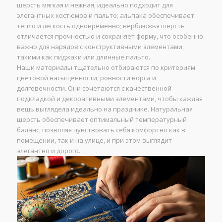
шерсть мягкая и нежная, идеально подходит для
элегантных костюмов и пальто; альпака обеспечивает
тепло и легкость одновременно; верблюжья шерсть
отличается прочностью и сохраняет форму, что особенно
важно для нарядов с конструктивными элементами,
такими как пиджаки или длинные пальто.
Наши материалы тщательно отбираются по критериям
цветовой насыщенности, ровности ворса и
долговечности. Они сочетаются с качественной
подкладкой и декоративными элементами, чтобы каждая
вещь выглядела идеально на празднике. Натуральная
шерсть обеспечивает оптимальный температурный
баланс, позволяя чувствовать себя комфортно как в
помещении, так и на улице, и при этом выглядит
элегантно и дорого.