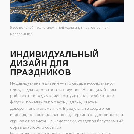
Эксклюзивный пошив шерстяной одежды для торжественных
мероприятий
ИНДИВИДУАЛЬНЫЙ
ДИЗАЙН ДЛЯ
ПРАЗДНИКОВ
Индивидуальный дизайн — это сердце эксклюзивной
одежды для торжественных случаев. Наши дизайнеры
работают с каждым клиентом, учитывая особенности
фигуры, пожелания по фасону, длине, цвету и
декоративным элементам. В результате создаются
изделия, которые идеально подчеркивают достоинства и
скрывают возможные недостатки, создавая безупречный
образ для любого события.
Мы предлагаем разнообразные варианты фасонов: