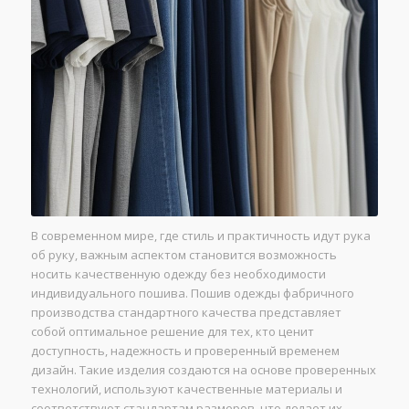
В современном мире, где стиль и практичность идут рука
об руку, важным аспектом становится возможность
носить качественную одежду без необходимости
индивидуального пошива. Пошив одежды фабричного
производства стандартного качества представляет
собой оптимальное решение для тех, кто ценит
доступность, надежность и проверенный временем
дизайн. Такие изделия создаются на основе проверенных
технологий, используют качественные материалы и
соответствуют стандартам размеров, что делает их