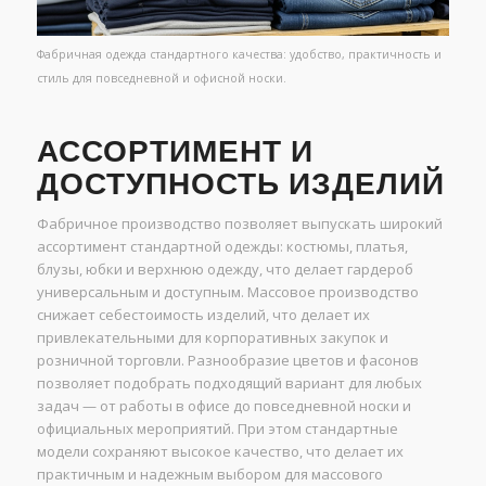
Фабричная одежда стандартного качества: удобство, практичность и
стиль для повседневной и офисной носки.
АССОРТИМЕНТ И
ДОСТУПНОСТЬ ИЗДЕЛИЙ
Фабричное производство позволяет выпускать широкий
ассортимент стандартной одежды: костюмы, платья,
блузы, юбки и верхнюю одежду, что делает гардероб
универсальным и доступным. Массовое производство
снижает себестоимость изделий, что делает их
привлекательными для корпоративных закупок и
розничной торговли. Разнообразие цветов и фасонов
позволяет подобрать подходящий вариант для любых
задач — от работы в офисе до повседневной носки и
официальных мероприятий. При этом стандартные
модели сохраняют высокое качество, что делает их
практичным и надежным выбором для массового