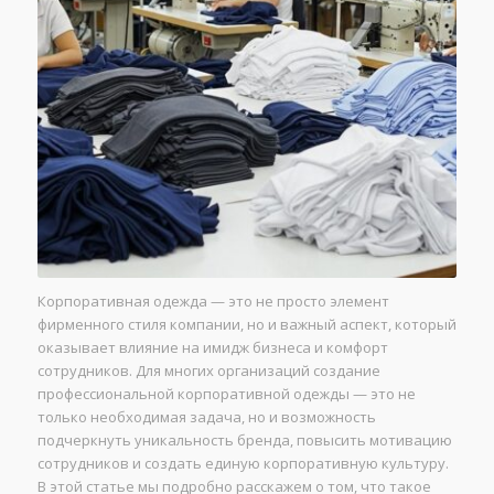
Корпоративная одежда — это не просто элемент
фирменного стиля компании, но и важный аспект, который
оказывает влияние на имидж бизнеса и комфорт
сотрудников. Для многих организаций создание
профессиональной корпоративной одежды — это не
только необходимая задача, но и возможность
подчеркнуть уникальность бренда, повысить мотивацию
сотрудников и создать единую корпоративную культуру.
В этой статье мы подробно расскажем о том, что такое