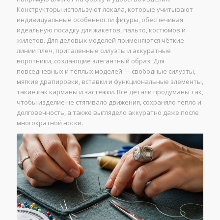
Конструкторы используют лекала, которые учитывают
индивидуальные особенности фигуры, обеспечивая
идеальную посадку для жакетов, пальто, костюмов и
жилетов. Для деловых моделей применяются чёткие
линии плеч, приталенные силуэты и аккуратные
воротники, создающие элегантный образ. Для
повседневных и тёплых моделей — свободные силуэты,
мягкие драпировки, вставки и функциональные элементы,
такие как карманы и застёжки. Все детали продуманы так,
чтобы изделие не стягивало движения, сохраняло тепло и
долговечность, а также выглядело аккуратно даже после
многократной носки.