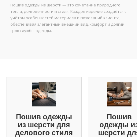
Пошив одежды из шерсти — это сочетание природного
тепла, долговечности и стиля. Каждое изделие создаётся с
учётом особенностей материала и пожеланий клиента,
обеспечивая элегантный внешний вид, комфорт и долгий
срок службы одежды.
Пошив одежды
Пошив
из шерсти для
одежды и
делового стиля
шерсти дл