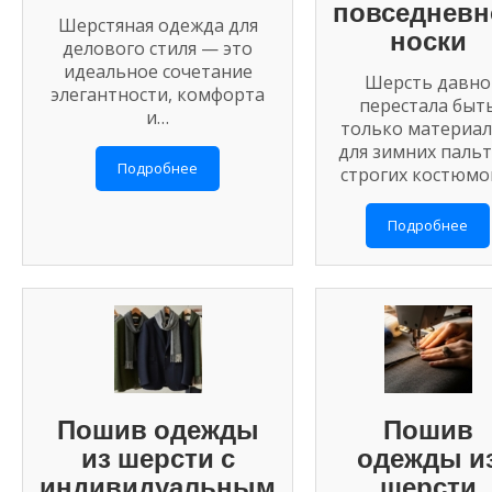
повседневн
Шерстяная одежда для
носки
делового стиля — это
идеальное сочетание
Шерсть давно
элегантности, комфорта
перестала быт
и…
только материа
для зимних пальт
Подробнее
строгих костюмо
Подробнее
Пошив одежды
Пошив
из шерсти с
одежды и
индивидуальным
шерсти