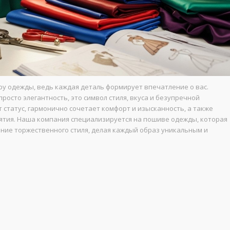
у одежды, ведь каждая деталь формирует впечатление о вас.
росто элегантность, это символ стиля, вкуса и безупречной
статус, гармонично сочетает комфорт и изысканность, а также
ятия. Наша компания специализируется на пошиве одежды, которая
ние торжественного стиля, делая каждый образ уникальным и