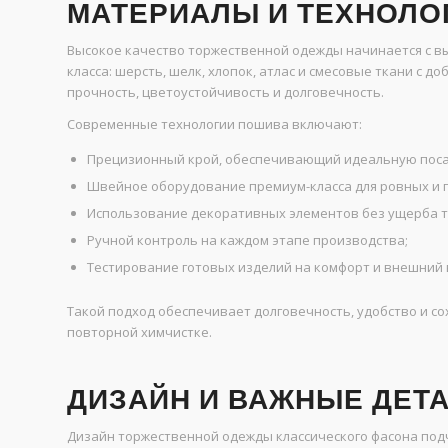
МАТЕРИАЛЫ И ТЕХНОЛО
Высокое качество торжественной одежды начинается с в
класса: шерсть, шелк, хлопок, атлас и смесовые ткани с д
прочность, цветоустойчивость и долговечность.
Современные технологии пошива включают:
Прецизионный крой, обеспечивающий идеальную поса
Швейное оборудование премиум-класса для ровных и 
Использование декоративных элементов без ущерба т
Ручной контроль на каждом этапе производства;
Тестирование готовых изделий на комфорт и внешний 
Такой подход обеспечивает долговечность, удобство и с
повторной химчистке.
ДИЗАЙН И ВАЖНЫЕ ДЕТ
Дизайн торжественной одежды классического фасона подч