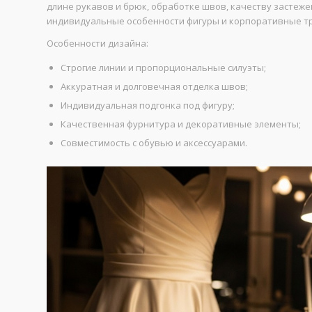
длине рукавов и брюк, обработке швов, качеству застеж
индивидуальные особенности фигуры и корпоративные тр
Особенности дизайна:
Строгие линии и пропорциональные силуэты;
Аккуратная и долговечная отделка швов;
Индивидуальная подгонка под фигуру;
Качественная фурнитура и декоративные элементы;
Совместимость с обувью и аксессуарами.