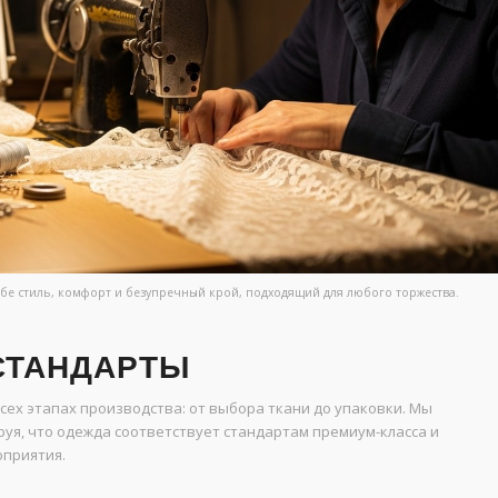
ебе стиль, комфорт и безупречный крой, подходящий для любого торжества.
СТАНДАРТЫ
сех этапах производства: от выбора ткани до упаковки. Мы
руя, что одежда соответствует стандартам премиум-класса и
оприятия.