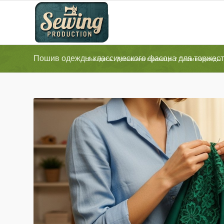
Пошив одежды классического фасона для торжес
Вы здесь:
Домашняя страница
/
Пошив одежды