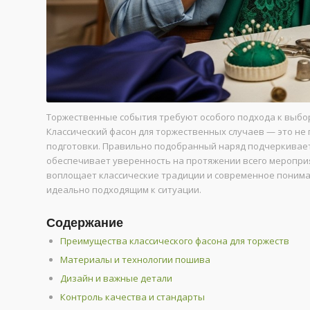
Торжественные события требуют особого подхода к выбор
Классический фасон для торжественных случаев — это не п
подготовки. Правильно подобранный наряд подчеркивает 
обеспечивает уверенность на протяжении всего меропри
воплощает классические традиции и современное понима
идеально подходящим к ситуации.
Содержание
Преимущества классического фасона для торжеств
Материалы и технологии пошива
Дизайн и важные детали
Контроль качества и стандарты