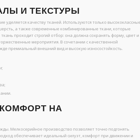
ЛЫ И ТЕКСТУРЫ
е уделяется качеству тканей. Используются только высококлассны
 шерсть, а также современные комбинированные ткани, которые
 ткань проходит строгий отбор: она должна сохранять форму, цвет и
 торжественные мероприятия. В сочетании с качественной
ежде премиальный внешний вид и высокую износостойкость.
и;
ва;
ании.
 КОМФОРТ НА
жды. Мелкосерийное производство позволяет точно подгонять
подход обеспечивает идеальный силуэт, комфорт при движении и