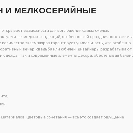
Н И МЕЛКОСЕРИЙНЫЕ
в открывает возможности для воплощения самых смелых
м актуальных модных тенденций, особенностей праздничного этикет
 количество экземпляров гарантирует уникальность, что особенно
рпоративный вечер, свадьба или юбилей. Дизайнеры разрабатывают
й одежды, так и современные элементы декора, обеспечивая балан
нта;
нии.
р материалов, цветовые сочетания — все это создает ощущение