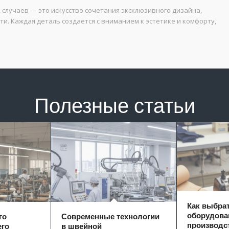
лучаев — это искусство сочетания эксклюзивного дизайна,
. Каждая деталь создается с вниманием к эстетике и комфорту,
Полезные статьи
Как выбра
оборудова
го
Современные технологии
производс
его
в швейной