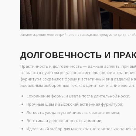
Каждое изделие мелкосерийного производства продумано до деталей,
ДОЛГОВЕЧНОСТЬ И ПРА
Практичность и долговечность — важные аспекты при вы
создаются с учетом регулярного использования, хранени
фурнитура сохраняют форму и эстетичный вид изделий на
идеальным выбором для тех, кто ценит сочетание элегант
Сохранение формы и цвета после длительной носки;
Прочные швы и высококачественная фурнитура;
Легкость ухода и устойчивость к загрязнениям;
Эстетика и долговечность в гармонии;
Идеальный выбор для многократного использования на