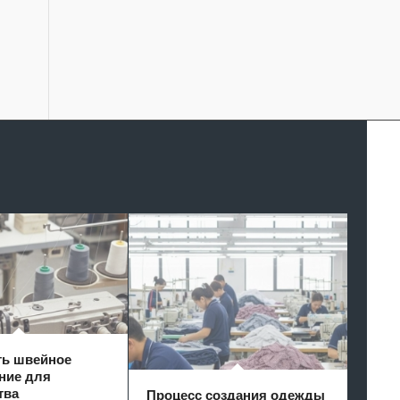
ть швейное
ние для
тва
Процесс создания одежды