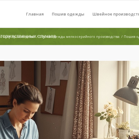
Главная
Пошив одежды
Швейное производст
 торжественных случаев
 типу производства
/
Пошив одежды мелкосерийного производства
/
Пошив о