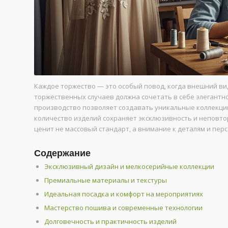
Каждое торжество — это особый повод, когда внешний в
торжественных случаев должна сочетать в себе элегантн
производство позволяет создавать уникальные коллекции
количество изделий сохраняет эксклюзивность и неповтор
ценит не массовый стандарт, а внимание к деталям и пер
Содержание
Эксклюзивный дизайн и мелкосерийные коллекции
Премиальные материалы и текстуры
Идеальная посадка и комфорт на мероприятиях
Мастерство пошива и современные технологии
Долговечность и практичность изделий