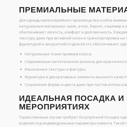
ПРЕМИАЛЬНЫЕ МАТЕРИА
Для одежды мелкосерийного производства особое внимани
натуральные материалы: шелк, атлас, бархат, кашемир и
обеспечивают легкость, комфорт и долговечность. Каждая
текстуру даже при активной носке и транспортировке на
фурнитурой и аккуратной отделкой это обеспечивает од
Натуральные ткани премиум класса;
Современные синтетические волокна для практичност
Изысканные текстуры и фактуры;
Фурнитура и декоративные элементы высокого качест
Сохранение формы и цвета даже при частом использов
ИДЕАЛЬНАЯ ПОСАДКА И
МЕРОПРИЯТИЯХ
Торжественные случаи требуют безупречной посадки оде
изделия под индивидуальные параметры клиента. Такой 