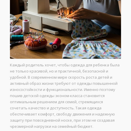
Каждый родитель хочет, чтобы одежда для ребенка была
не только красивой, но и практичной, безопасной и
удобной. В современном мире скорость роста детей и
активный образ жизни требуют от одежды повышенной
износостойкости и функциональности. Именно поэтому
пошив детской одежды эконом-класса становится
оптимальным решением для семей, стремящихся
сочетать качество и доступность. Такая одежда
обеспечивает комфорт, свободу движения и надежную
защиту при повседневной носке, при этом не создавая
чрезмерной нагрузки на семейный бюджет.