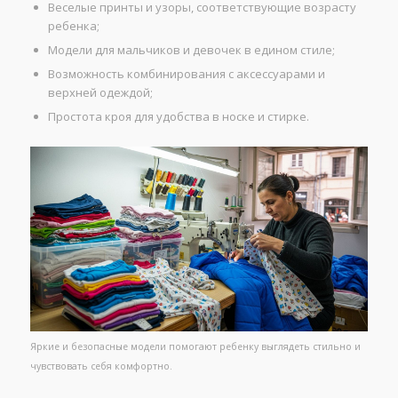
Веселые принты и узоры, соответствующие возрасту
ребенка;
Модели для мальчиков и девочек в едином стиле;
Возможность комбинирования с аксессуарами и
верхней одеждой;
Простота кроя для удобства в носке и стирке.
Яркие и безопасные модели помогают ребенку выглядеть стильно и
чувствовать себя комфортно.