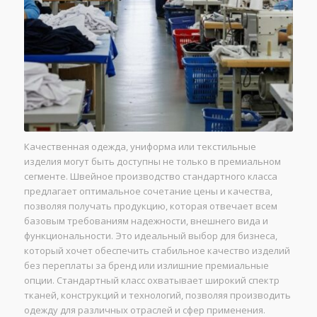
Качественная одежда, униформа или текстильные
изделия могут быть доступны не только в премиальном
сегменте. Швейное производство стандартного класса
предлагает оптимальное сочетание цены и качества,
позволяя получать продукцию, которая отвечает всем
базовым требованиям надежности, внешнего вида и
функциональности. Это идеальный выбор для бизнеса,
который хочет обеспечить стабильное качество изделий
без переплаты за бренд или излишние премиальные
опции. Стандартный класс охватывает широкий спектр
тканей, конструкций и технологий, позволяя производить
одежду для различных отраслей и сфер применения.