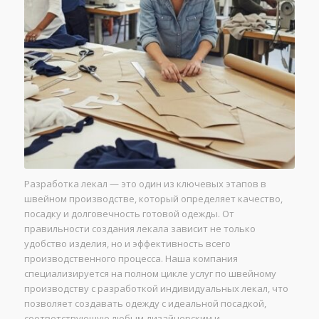
Разработка лекал — это один из ключевых этапов в
швейном производстве, который определяет качество,
посадку и долговечность готовой одежды. От
правильности создания лекала зависит не только
удобство изделия, но и эффективность всего
производственного процесса. Наша компания
специализируется на полном цикле услуг по швейному
производству с разработкой индивидуальных лекал, что
позволяет создавать одежду с идеальной посадкой,
соответствующую любым дизайнерским и