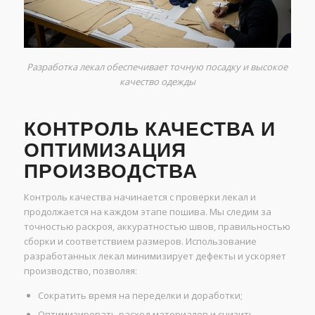
Разработка лекал обеспечивает точную посадку и высокое
качество одежды
КОНТРОЛЬ КАЧЕСТВА И
ОПТИМИЗАЦИЯ
ПРОИЗВОДСТВА
Контроль качества начинается с проверки лекал и
продолжается на каждом этапе пошива. Мы следим за
точностью раскроя, аккуратностью швов, правильностью
сборки и соответствием размеров. Использование
разработанных лекал минимизирует дефекты и ускоряет
производство, позволяя:
Сократить время на переделки и доработки;
Оптимизировать расход материалов и снизить