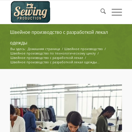
Швейное производство с разработкой лекал
одежды
Вы здесь:
Домашняя страница
/
Швейное производство
/
Швейное производство по технологическому циклу
/
Швейное производство с разработкой лекал
/
Швейное производство с разработкой лекал одежды...