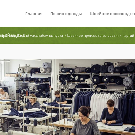
Главная
Пошив одежды
Швейное производст
ивной одежды
производство по масштабам выпуска
/
Швейное производство средних партий