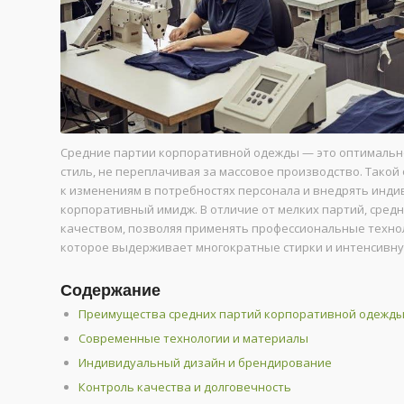
Средние партии корпоративной одежды — это оптимальн
стиль, не переплачивая за массовое производство. Тако
к изменениям в потребностях персонала и внедрять инд
корпоративный имидж. В отличие от мелких партий, сре
качеством, позволяя применять профессиональные техно
которое выдерживает многократные стирки и интенсивну
Содержание
Преимущества средних партий корпоративной одежд
Современные технологии и материалы
Индивидуальный дизайн и брендирование
Контроль качества и долговечность