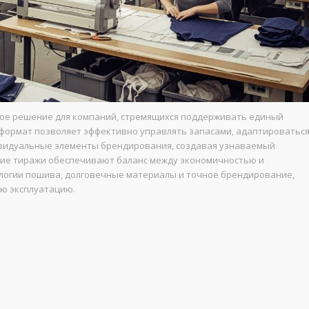
ое решение для компаний, стремящихся поддерживать единый
й формат позволяет эффективно управлять запасами, адаптироватьс
ивидуальные элементы брендирования, создавая узнаваемый
дние тиражи обеспечивают баланс между экономичностью и
логии пошива, долговечные материалы и точное брендирование,
ю эксплуатацию.
ы