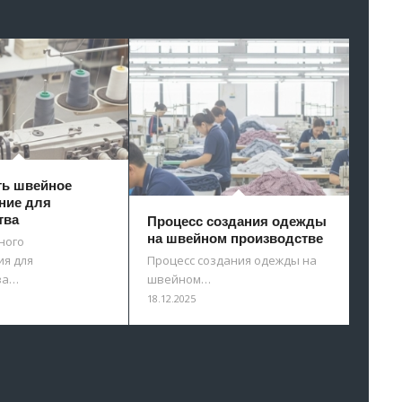
ть швейное
ние для
тва
Процесс создания одежды
на швейном производстве
ного
я для
Процесс создания одежды на
ва…
швейном…
18.12.2025