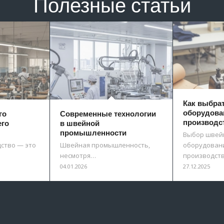
Полезные статьи
Как выбра
оборудова
го
Современные технологии
производс
его
в швейной
промышленности
Выбор швей
ство — это
Швейная промышленность,
оборудовани
несмотря…
производст
04.01.2026
27.12.2025