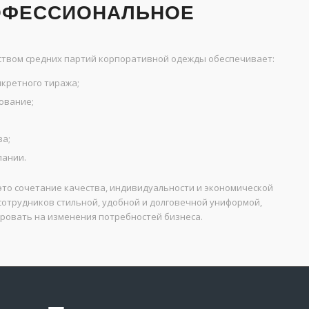
ОФЕССИОНАЛЬНОЕ
твом средних партий корпоративной одежды обеспечивает:
кретного тиража;
ование;
ва;
пании.
то сочетание качества, индивидуальности и экономической
отрудников стильной, удобной и долговечной униформой,
ровать на изменения потребностей бизнеса.