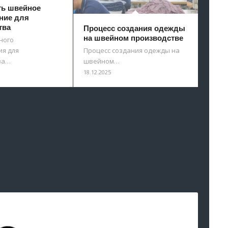
ть швейное
ние для
тва
Процесс создания одежды
на швейном производстве
ного
я для
Процесс создания одежды на
ва…
швейном…
18.12.2025