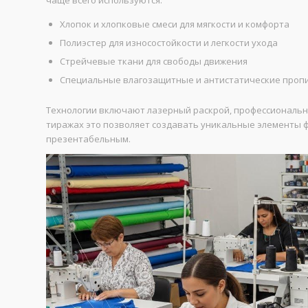
чаще всего используются:
Хлопок и хлопковые смеси для мягкости и комфорта
Полиэстер для износостойкости и легкости ухода
Стрейчевые ткани для свободы движения
Специальные влагозащитные и антистатические проп
Технологии включают лазерный раскрой, профессиональн
тиражах это позволяет создавать уникальные элементы ф
презентабельным.