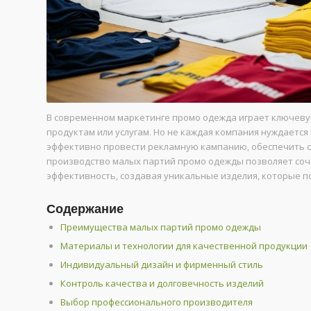
В современном маркетинге промо одежда играет ключеву
продуктам или услугам. Но не каждая компания нуждается
эффективно провести рекламную кампанию, обеспечить 
производство малых партий промо одежды позволяет соч
эффективность, создавая уникальные изделия, которые п
Содержание
Преимущества малых партий промо одежды
Материалы и технологии для качественной продукции
Индивидуальный дизайн и фирменный стиль
Контроль качества и долговечность изделий
Выбор профессионального производителя