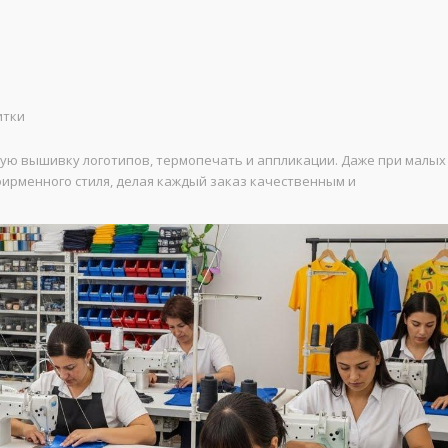
итки
ую вышивку логотипов, термопечать и аппликации. Даже при малых
ирменного стиля, делая каждый заказ качественным и