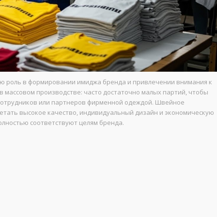
ю роль в формировании имиджа бренда и привлечении внимания к
 в массовом производстве: часто достаточно малых партий, чтобы
сотрудников или партнеров фирменной одеждой. Швейное
етать высокое качество, индивидуальный дизайн и экономическую
олностью соответствуют целям бренда.