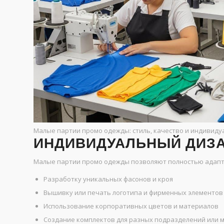
Малые партии промо одежды: стиль, качество и индивиду
ИНДИВИДУАЛЬНЫЙ ДИЗА
Малые партии промо одежды позволяют полностью адапти
Разработку уникальных фасонов и кроя
Вышивку или печать логотипа и фирменных элементов
Использование корпоративных цветов и материалов
Создание комплектов для разных подразделений или 