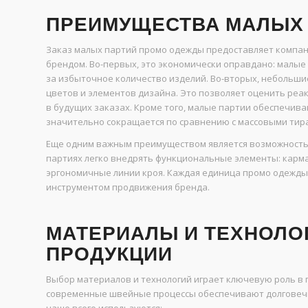
ПРЕИМУЩЕСТВА МАЛЫХ
Заказ малых партий промо одежды предоставляет компан
брендом. Во-первых, это экономически оправдано: малы
за избыточное количество изделий. Во-вторых, небольши
цветов и элементов дизайна. Это позволяет оценить реа
в будущих заказах. Кроме того, малые партии обеспечив
значительно сокращается по сравнению с массовыми тир
Еще одним важным преимуществом является возможность 
партиях легко внедрять функциональные элементы: карма
эргономичные линии кроя. Каждая единица промо одежды 
инструментом продвижения бренда.
МАТЕРИАЛЫ И ТЕХНОЛО
ПРОДУКЦИИ
Выбор материалов и технологий играет ключевую роль в
современные швейные процессы обеспечивают долговечн