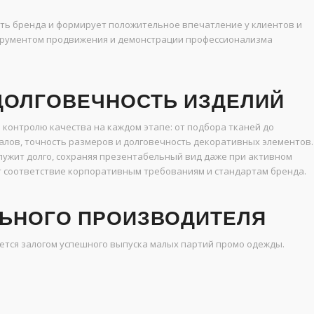
ь бренда и формирует положительное впечатление у клиентов и
струментом продвижения и демонстрации профессионализма
 ДОЛГОВЕЧНОСТЬ ИЗДЕЛИЙ
 контролю качества на каждом этапе: от подбора тканей до
алов, точность размеров и долговечность декоративных элементов.
лужит долго, сохраняя презентабельный вид даже при активном
 соответствие корпоративным требованиям и стандартам бренда.
ЬНОГО ПРОИЗВОДИТЕЛЯ
тся залогом успешного выпуска малых партий промо одежды.