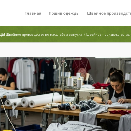
Главная
Пошив одежды
Швейное производст
жды
о
/
Швейное производство по масштабам выпуска
/
Швейное производство ма