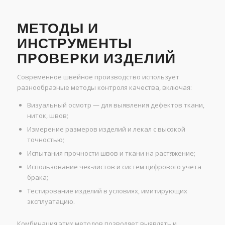
МЕТОДЫ И
ИНСТРУМЕНТЫ
ПРОВЕРКИ ИЗДЕЛИЙ
Современное швейное производство использует
разнообразные методы контроля качества, включая:
Визуальный осмотр — для выявления дефектов ткани,
ниток, швов;
Измерение размеров изделий и лекал с высокой
точностью;
Испытания прочности швов и ткани на растяжение;
Использование чек-листов и систем цифрового учёта
брака;
Тестирование изделий в условиях, имитирующих
эксплуатацию.
Комбинация этих методов позволяет выявлять и