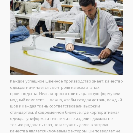
Каждое успешное швейное производство знает: качество
одежды начинается с контроля на всех этапах
производства. Нельзя просто сшить красивую форму или
модный комплект — важно, чтобы каждая деталь, каждый
шов и каждая ткань соответствовали высоким
стандартам. В современном бизнесе, где корпоративная
одежда, униформа и текстильные изделия должны не
только радовать глаз, но и служить долго, контроль
качества является ключевым фактором. Он позволяет не