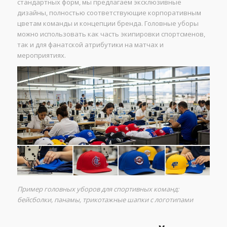
стандартных форм, мы предлагаем эксклюзивные
дизайны, полностью соответствующие корпоративным
цветам команды и концепции бренда. Головные уборы
можно использовать как часть экипировки спортсменов,
так и для фанатской атрибутики на матчах и
мероприятиях.
Пример головных уборов для спортивных команд:
бейсболки, панамы, трикотажные шапки с логотипами