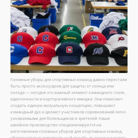
Головные уборы для спортивных команд давно перестали
быть просто аксессуаром для защиты от солнца или
холода — сегодня это важный элемент командного стиля,
идентичности и корпоративного имиджа. Они помогают
создать единую визуальную концепцию, повышают
командный дух и делают участников соревнований легко
узнаваемыми для болельщиков и зрителей. Наше
швейное производство специализируется на
изготовлении головных уборов для спортивных команд,
обеспечивая индивидуальный дизайн, высокое качество