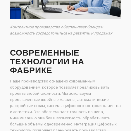
Контрактное производство обеспечивает брендам
возможность сосредоточиться на развитии и продажах
СОВРЕМЕННЫЕ
ТЕХНОЛОГИИ НА
ФАБРИКЕ
Наше производство оснащено современным
оборудованием, которое позволяет реализовывать
проекты любой сложности. Мы используем
промышленные швейные машины, автоматические
раскройные столы, системы цифрового контроля качества
и логистики. Это обеспечивает точность пошива,
минимизацию ошибок и возможность обрабатывать
большие объемы одновременно. Интеграция цифровых
технологий позволяет планировать производство,