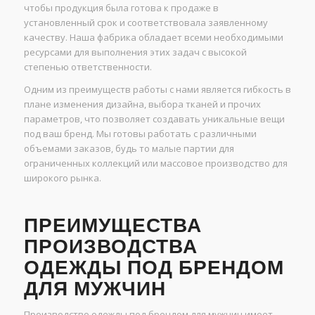
чтобы продукция была готова к продаже в
установленный срок и соответствовала заявленному
качеству. Наша фабрика обладает всеми необходимыми
ресурсами для выполнения этих задач с высокой
степенью ответственности.
Одним из преимуществ работы с нами является гибкость в
плане изменения дизайна, выбора тканей и прочих
параметров, что позволяет создавать уникальные вещи
под ваш бренд. Мы готовы работать с различными
объемами заказов, будь то малые партии для
ограниченных коллекций или массовое производство для
широкого рынка.
ПРЕИМУЩЕСТВА
ПРОИЗВОДСТВА
ОДЕЖДЫ ПОД БРЕНДОМ
ДЛЯ МУЖЧИН
Производство одежды под брендом для мужчин имеет