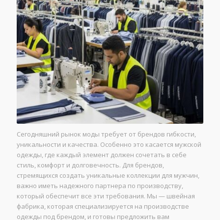
Сегодняшний рынок моды требует от брендов гибкости,
уникальности и качества. Особенно это касается мужской
одежды, где каждый элемент должен сочетать в себе
стиль, комфорт и долговечность. Для брендов,
стремящихся создать уникальные коллекции для мужчин,
важно иметь надежного партнера по производству,
который обеспечит все эти требования. Мы — швейная
фабрика, которая специализируется на производстве
одежды под брендом, и готовы предложить вам