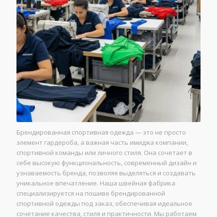
Брендированная спортивная одежда — это не просто
элемент гардероба, а важная часть имиджа компании,
спортивной команды или личного стиля. Она сочетает в
себе высокую функциональность, современный дизайн и
узнаваемость бренда, позволяя выделяться и создавать
уникальное впечатление. Наша швейная фабрика
специализируется на пошиве брендированной
спортивной одежды под заказ, обеспечивая идеальное
сочетание качества, стиля и практичности. Мы работаем