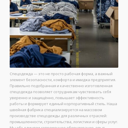
Спецодежда — это не просто рабочая форма, а важный
элемент безопасности, комфорта и имиджа предприятия.
Правильно подобранная и качественно изготовленная
спецодежда позволяет сотрудникам чувствовать себя
уверенно и защищённо, повышает эффективность
работы и формирует единый корпоративный стиль. Наша
швейная фабрика специализируется на массовом
производстве спецодежды для различных отраслей:
промышленности, строительства, логистики и сферы услуг.
Мы объединяем современное оборудование, опыт