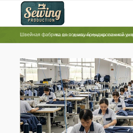
Швейная фабрика по пошиву брендированной у
Вы здесь:
Домашняя страница
/
Швейная фаб