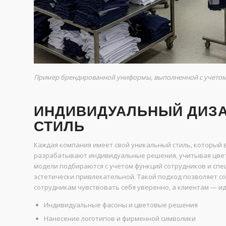
Пример брендированной униформы, выполненной с учетом 
ИНДИВИДУАЛЬНЫЙ ДИЗА
СТИЛЬ
Каждая компания имеет свой уникальный стиль, который
разрабатывают индивидуальные решения, учитывая цвет
модели подбираются с учетом функций сотрудников и сп
эстетически привлекательной. Такой подход позволяет 
сотрудникам чувствовать себя уверенно, а клиентам — 
Индивидуальные фасоны и цветовые решения
Нанесение логотипов и фирменной символики