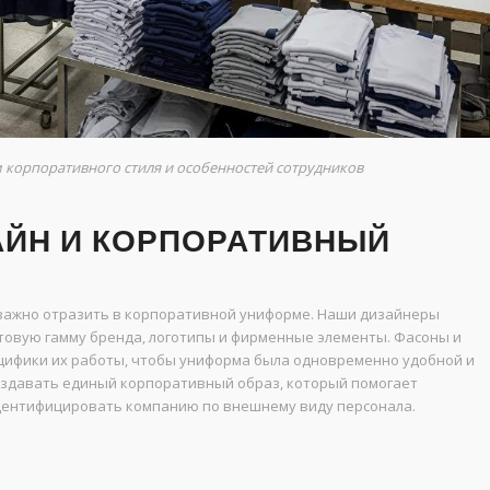
корпоративного стиля и особенностей сотрудников
ЙН И КОРПОРАТИВНЫЙ
 важно отразить в корпоративной униформе. Наши дизайнеры
овую гамму бренда, логотипы и фирменные элементы. Фасоны и
ецифики их работы, чтобы униформа была одновременно удобной и
создавать единый корпоративный образ, который помогает
идентифицировать компанию по внешнему виду персонала.