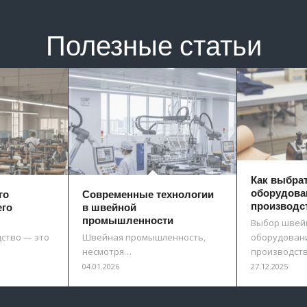
Полезные статьи
Как выбра
оборудова
го
Современные технологии
производс
его
в швейной
промышленности
Выбор швей
ство — это
Швейная промышленность,
оборудовани
несмотря…
производст
04.01.2026
27.12.2025