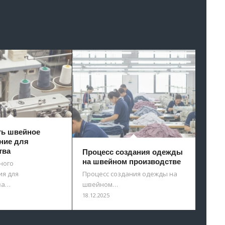
ть швейное
ние для
тва
Процесс создания одежды
на швейном производстве
ного
я для
Процесс создания одежды на
ва…
швейном…
18.12.2025