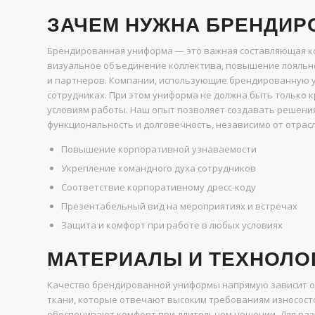
ЗАЧЕМ НУЖНА БРЕНДИР
Брендированная униформа — это важная составляющая ко
визуальное объединение коллектива, повышение лояльно
и партнеров. Компании, использующие брендированную у
сотрудниках. При этом униформа не должна быть только 
условиям работы. Наш опыт позволяет создавать решени
функциональность и долговечность, независимо от отрасл
Повышение корпоративной узнаваемости
Укрепление командного духа сотрудников
Соответствие корпоративному дресс-коду
Презентабельный вид на мероприятиях и встречах
Защита и комфорт при работе в любых условиях
МАТЕРИАЛЫ И ТЕХНОЛО
Качество брендированной униформы напрямую зависит о
ткани, которые отвечают высоким требованиям износосто
обеспечивают комфорт при длительном ношении. Для раз