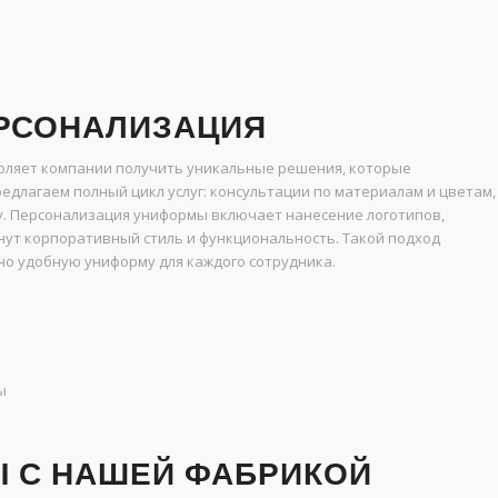
ЕРСОНАЛИЗАЦИЯ
ляет компании получить уникальные решения, которые
едлагаем полный цикл услуг: консультации по материалам и цветам,
у. Персонализация униформы включает нанесение логотипов,
нут корпоративный стиль и функциональность. Такой подход
но удобную униформу для каждого сотрудника.
ы
 С НАШЕЙ ФАБРИКОЙ