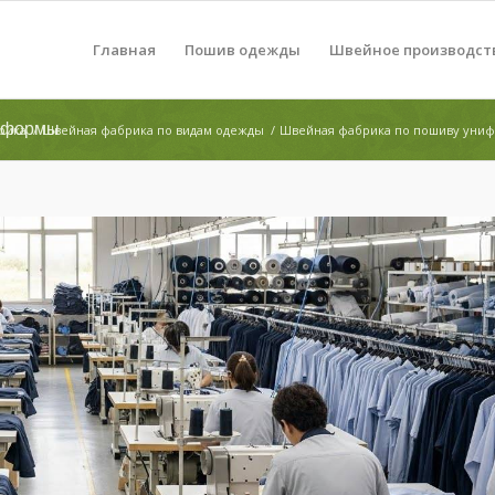
Главная
Пошив одежды
Швейное производст
ниформы
рика
/
Швейная фабрика по видам одежды
/
Швейная фабрика по пошиву уни