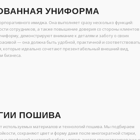
ОВАННАЯ УНИФОРМА
рпоративного имиджа. Она выполняет сразу несколько функций:
сти сотрудников, а также повышение доверия со стороны клиентов
ниформу, демонстрируют внимание к деталям и заботу о своих
красивой — она должна быть удобной, практичной и соответствоват
я, которые идеально сочетают презентабельный внешний вид,
и бизнеса.
ГИИ ПОШИВА
т используемых материалов и технологий пошива. Мы подбираем
йкости, сохраняют цвет и форму даже после многократной стирки,
ных профессий и условий работы используются специализированны