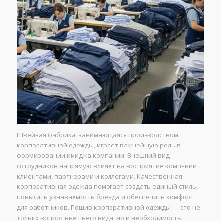
Швейная фабрика, занимающаяся производством
корпоративной одежды, играет важнейшую роль в
формировании имиджа компании. Внешний вид
сотрудников напрямую влияет на восприятие компании
клиентами, партнерами и коллегами. Качественная
корпоративная одежда помогает создать единый стиль,
повысить узнаваемость бренда и обеспечить комфорт
для работников. Пошив корпоративной одежды — это не
только вопрос внешнего вида, но и необходимость