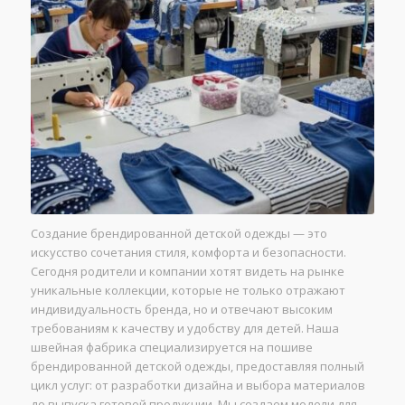
Создание брендированной детской одежды — это
искусство сочетания стиля, комфорта и безопасности.
Сегодня родители и компании хотят видеть на рынке
уникальные коллекции, которые не только отражают
индивидуальность бренда, но и отвечают высоким
требованиям к качеству и удобству для детей. Наша
швейная фабрика специализируется на пошиве
брендированной детской одежды, предоставляя полный
цикл услуг: от разработки дизайна и выбора материалов
до выпуска готовой продукции. Мы создаем модели для