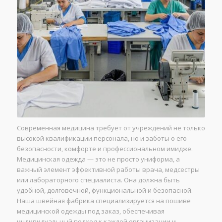
Современная медицина требует от учреждений не только
высокой квалификации персонала, но и заботы о его
безопасности, комфорте и профессиональном имидже.
Медицинская одежда — это не просто униформа, а
важный элемент эффективной работы врача, медсестры
или лабораторного специалиста. Она должна быть
удобной, долговечной, функциональной и безопасной.
Наша швейная фабрика специализируется на пошиве
медицинской одежды под заказ, обеспечивая
индивидуальный подход к каждой организации и