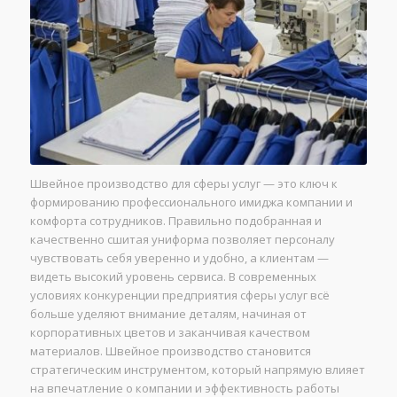
Швейное производство для сферы услуг — это ключ к
формированию профессионального имиджа компании и
комфорта сотрудников. Правильно подобранная и
качественно сшитая униформа позволяет персоналу
чувствовать себя уверенно и удобно, а клиентам —
видеть высокий уровень сервиса. В современных
условиях конкуренции предприятия сферы услуг всё
больше уделяют внимание деталям, начиная от
корпоративных цветов и заканчивая качеством
материалов. Швейное производство становится
стратегическим инструментом, который напрямую влияет
на впечатление о компании и эффективность работы