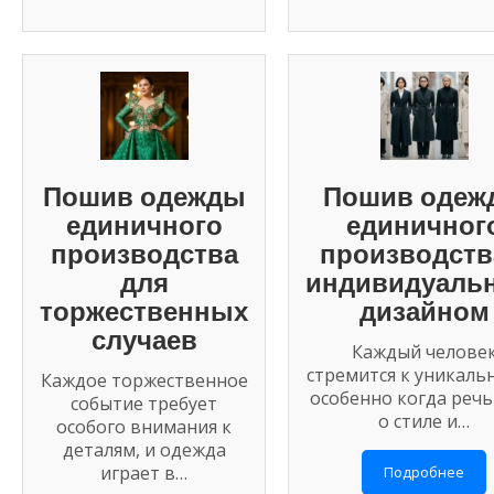
Пошив одежды
Пошив одеж
единичного
единичног
производства
производств
для
индивидуаль
торжественных
дизайном
случаев
Каждый челове
стремится к уникаль
Каждое торжественное
особенно когда речь
событие требует
о стиле и…
особого внимания к
деталям, и одежда
играет в…
Подробнее