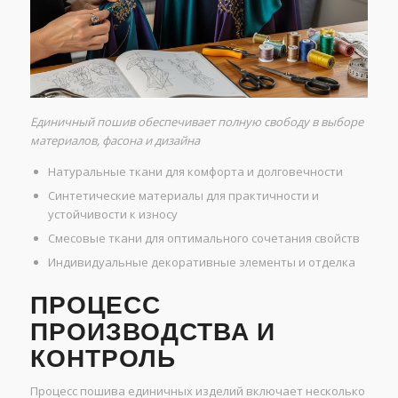
Единичный пошив обеспечивает полную свободу в выборе
материалов, фасона и дизайна
Натуральные ткани для комфорта и долговечности
Синтетические материалы для практичности и
устойчивости к износу
Смесовые ткани для оптимального сочетания свойств
Индивидуальные декоративные элементы и отделка
ПРОЦЕСС
ПРОИЗВОДСТВА И
КОНТРОЛЬ
Процесс пошива единичных изделий включает несколько