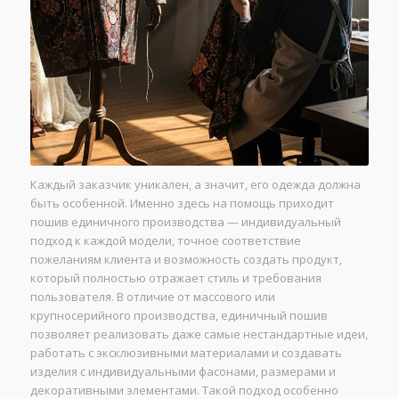
Каждый заказчик уникален, а значит, его одежда должна
быть особенной. Именно здесь на помощь приходит
пошив единичного производства — индивидуальный
подход к каждой модели, точное соответствие
пожеланиям клиента и возможность создать продукт,
который полностью отражает стиль и требования
пользователя. В отличие от массового или
крупносерийного производства, единичный пошив
позволяет реализовать даже самые нестандартные идеи,
работать с эксклюзивными материалами и создавать
изделия с индивидуальными фасонами, размерами и
декоративными элементами. Такой подход особенно