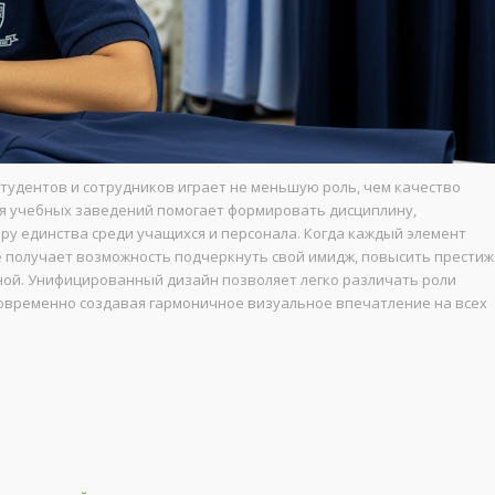
тудентов и сотрудников играет не меньшую роль, чем качество
я учебных заведений помогает формировать дисциплину,
у единства среди учащихся и персонала. Когда каждый элемент
 получает возможность подчеркнуть свой имидж, повысить престиж
ной. Унифицированный дизайн позволяет легко различать роли
новременно создавая гармоничное визуальное впечатление на всех