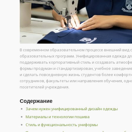
В современном образовательном процессе внешний вид с
образовательных программ. Унифицированная одежда дл
поддерживать корпоративный стиль и создавать атмосфер
формы продуман и стандартизирован, учебное заведение
и сделать повседневную жизнь студентов более комфорт
сотрудников, факультеты или направления обучения, од
посетителей учреждения.
Содержание
Зачем нужен унифицированный дизайн одежды
Материалы и технологии пошива
Стиль и функциональность униформы