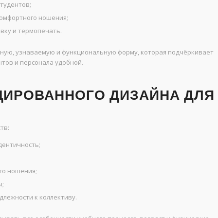
студентов;
комфортного ношения;
вку и термопечать.
ьную, узнаваемую и функциональную форму, которая подчёркивает
тов и персонала удобной.
ИРОВАННОГО ДИЗАЙНА ДЛЯ
тв:
дентичность;
го ношения;
ы;
лежности к коллективу.