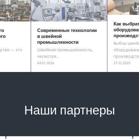
Как выбра
оборудова
го
Современные технологии
производс
его
в швейной
промышленности
Выбор швей
ство — это
Швейная промышленность,
оборудовани
несмотря…
производст
04.01.2026
27.12.2025
Наши партнеры