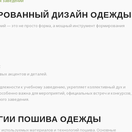
х заведений
ИРОВАННЫЙ ДИЗАЙН ОДЕЖДЫ
ий — это не просто форма, а мощный инструмент формирования
;
вых акцентов и деталей.
длежности к учебному заведению, укрепляет коллективный дух и
собенно важна для мероприятий, официальных встреч и конкурсов,
ого заведения.
ОГИИ ПОШИВА ОДЕЖДЫ
т используемых материалов и технологий пошива. Основные