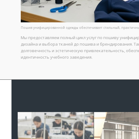
Пошив унифицированной одежды обеспечивает стильный, практичный
Мы предоставляем полный цикл услуг по пошиву унифици
дизайна и выбора тканей до пошива и брендирования. Та
долговечность и эстетическую привлекательность, обес
идентичность учебного заведения.