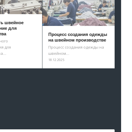
ть швейное
ние для
тва
Процесс создания одежды
на швейном производстве
ного
я для
Процесс создания одежды на
ва…
швейном…
18.12.2025