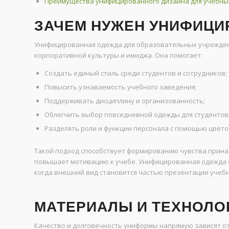
Преимущества унифицированного дизайна для учебны
ЗАЧЕМ НУЖЕН УНИФИЦ
Унифицированная одежда для образовательных учрежден
корпоративной культуры и имиджа. Она помогает:
Создать единый стиль среди студентов и сотрудников;
Повысить узнаваемость учебного заведения;
Поддерживать дисциплину и организованность;
Облегчить выбор повседневной одежды для студентов
Разделять роли и функции персонала с помощью цвето
Такой подход способствует формированию чувства прина
повышает мотивацию к учебе. Унифицированная одежда о
когда внешний вид становится частью презентации учебн
МАТЕРИАЛЫ И ТЕХНОЛ
Качество и долговечность униформы напрямую зависят о