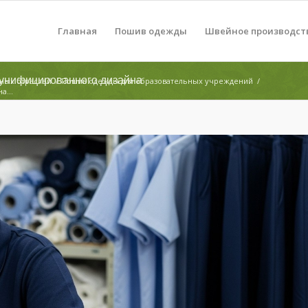
Главная
Пошив одежды
Швейное производст
унифицированного дизайна
ных отраслей
/
Пошив одежды для образовательных учреждений
/
а...