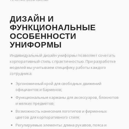
ДИЗАЙН И
ФУНКЦИОНАЛЬНЫЕ
ОСОБЕННОСТИ
УНИФОРМЫ
Индивидуальный дизайн униформы позволяет сочетать
корпоративный стиль с практичностью. При разработке
моделей мы учитываем специфику работы каждого
сотрудника:
Эргономичный крой для свободных движений
официантов и барменов;
Функциональные карманы для аксессуаров, блокнотов
и мелких предметов;
Возможность нанесения логотипов и фирменных
цветов для корпоративного стиля;
Регулируемые элементы: длина рукавов, пояса и