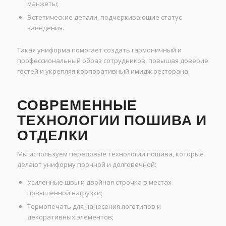
манжеты;
Эстетические детали, подчеркивающие статус
заведения.
Такая униформа помогает создать гармоничный и
профессиональный образ сотрудников, повышая доверие
гостей и укрепляя корпоративный имидж ресторана.
СОВРЕМЕННЫЕ
ТЕХНОЛОГИИ ПОШИВА И
ОТДЕЛКИ
Мы используем передовые технологии пошива, которые
делают униформу прочной и долговечной:
Усиленные швы и двойная строчка в местах
повышенной нагрузки;
Термопечать для нанесения логотипов и
декоративных элементов;