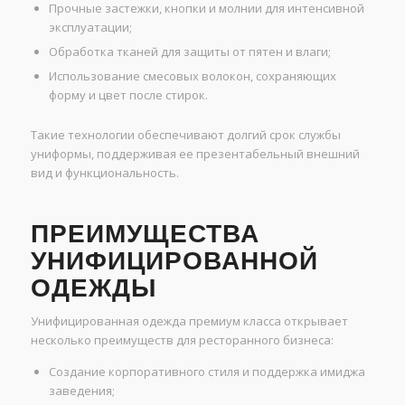
Прочные застежки, кнопки и молнии для интенсивной
эксплуатации;
Обработка тканей для защиты от пятен и влаги;
Использование смесовых волокон, сохраняющих
форму и цвет после стирок.
Такие технологии обеспечивают долгий срок службы
униформы, поддерживая ее презентабельный внешний
вид и функциональность.
ПРЕИМУЩЕСТВА
УНИФИЦИРОВАННОЙ
ОДЕЖДЫ
Унифицированная одежда премиум класса открывает
несколько преимуществ для ресторанного бизнеса:
Создание корпоративного стиля и поддержка имиджа
заведения;