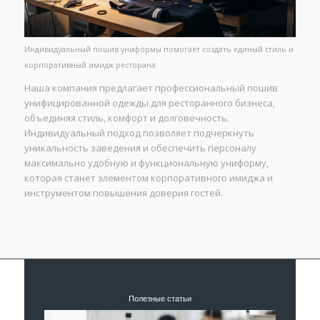
Индивидуальный пошив униформы помогает создать единый стиль и
корпоративный имидж ресторана
Наша компания предлагает профессиональный пошив
унифицированной одежды для ресторанного бизнеса,
объединяя стиль, комфорт и долговечность.
Индивидуальный подход позволяет подчеркнуть
уникальность заведения и обеспечить персоналу
максимально удобную и функциональную униформу,
которая станет элементом корпоративного имиджа и
инструментом повышения доверия гостей.
Полезные статьи