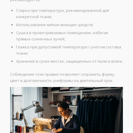
Стирка при температуре, рекомендованной для
конкретной ткани;
Использование мягких моющих средств;
Сушка в проветриваемых помещениях, избегая
прямых солнечных лучей;
Глажка при допустимой температуре с учетом состава
ткани;
Хранение в сухих местах, защищенных от пыли и влаги.
Соблюдение этих правил позволяет сохранить форму,
цвет и долговечность униформы на длительный срок.