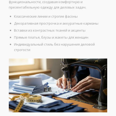
функциональности, создавая комфортную и
презентабельную одежду для деловых задач.
Классические линии и строгие фасоны
Декоративная прострочка и аккуратные карманы
Вставки из контрастных тканей и акценты
Прямые платья, блузы и жакеты для женщин
Индивидуальный стиль без нарушения деловой
строгости