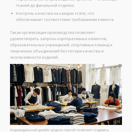
тканей до финальной отделки;
Контроль качества на каждом этапе, что
обеспечивает соответствие требованиям клиента.
Такая организация производства позволяет
удовлетворять запросы корпоративных клиентов,
образовательных учреждений, спортивных команд и
творческих объединений без потери качества и
эксклюзивности изделий.
Индивидуальный дизайн средних партий позволяет создавать