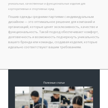
уникальные, качественные и функциональные изделия для
корпоративных и спортивных нужд
Пошив одежды средними партиями с индивидуальным
дизайном — это оптимальное решение для компаний и
организаций, которые ценят эксклюзивность, качество и
функциональность. Такой подход обеспечивает комфорт,
долговечность и возможность подчеркнуть уникальность
вашего бренда или команды, создавая изделия, которые
идеально соответствуют вашим требованиям.
Полезные статьи