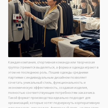
Каждая компания, спортивная команда или творческая
группа стремится выделяться, а форма и одежда играют в
этом не последнюю роль. Пошив одежды средними
партиями с индивидуальным дизайном позволяет
сочетать уникальный стиль, функциональность и
экономическую эффективность, создавая изделия,
полностью соответствующие потребностям заказчика.
Такой формат производства идеально подходит для
организаций, которые хотят подчеркнуть корпоративную
идентичность или создать фирменный стиль, но при этом