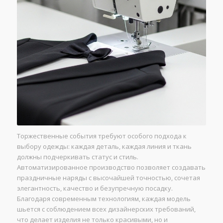
Торжественные события требуют особого подхода к
выбору одежды: каждая деталь, каждая линия и ткань
должны подчеркивать статус и стиль.
Автоматизированное производство позволяет создавать
праздничные наряды с высочайшей точностью, сочетая
элегантность, качество и безупречную посадку.
Благодаря современным технологиям, каждая модель
шьется с соблюдением всех дизайнерских требований,
что делает изделия не только красивыми, но и