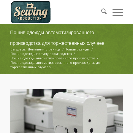
Пошив одежды автоматизированного
производства для торжественных случаев
Вы здесь:
Домашняя страница
/
Пошив одежды
/
Пошив одежды по типу производства
/
Пошив одежды автоматизированного производства
/
Пошив одежды автоматизированного производства для
торжественных случаев...