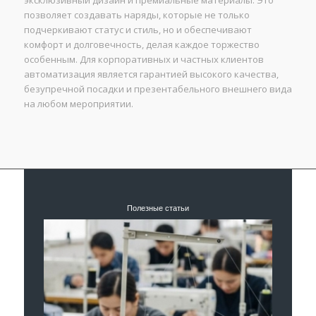
эксклюзивный дизайн и премиальные материалы. Это
позволяет создавать наряды, которые не только
подчеркивают статус и стиль, но и обеспечивают
комфорт и долговечность, делая каждое торжество
особенным. Для корпоративных и частных клиентов
автоматизация является гарантией высокого качества,
безупречной посадки и презентабельного внешнего вида
на любом мероприятии.
Полезные статьи