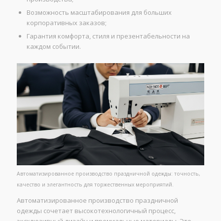
Возможность масштабирования для больших
корпоративных заказов;
Гарантия комфорта, стиля и презентабельности на
каждом событии.
Автоматизированное производство праздничной одежды: точность,
качество и элегантность для торжественных мероприятий.
Автоматизированное производство праздничной
одежды сочетает высокотехнологичный процесс,