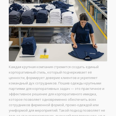
Каждая крупная компания стремится создать единый
корпоративный стиль, который подчеркивает её
ценности, формирует доверие клиентов и укрепляет
командный дух сотрудников. Пошив одежды крупными
партиями для корпоративных задач — это практичное и
эффективное решение для корпоративного имиджа,
которое позволяет одновременно обеспечить всех
сотрудников фирменной формой, промо-одеждой или
униформой для мероприятий. Такой подход позволяет не
только стандартизировать внешний вид персонала, но и