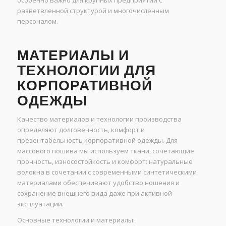
особенно важно для крупных предприятий с
разветвленной структурой и многочисленным
персоналом.
МАТЕРИАЛЫ И
ТЕХНОЛОГИИ ДЛЯ
КОРПОРАТИВНОЙ
ОДЕЖДЫ
Качество материалов и технологии производства
определяют долговечность, комфорт и
презентабельность корпоративной одежды. Для
массового пошива мы используем ткани, сочетающие
прочность, износостойкость и комфорт: натуральные
волокна в сочетании с современными синтетическими
материалами обеспечивают удобство ношения и
сохранение внешнего вида даже при активной
эксплуатации.
Основные технологии и материалы: