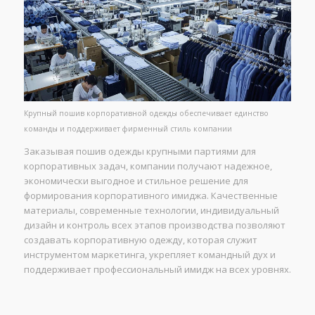
Крупный пошив корпоративной одежды обеспечивает единство
команды и поддерживает фирменный стиль компании
Заказывая пошив одежды крупными партиями для
корпоративных задач, компании получают надежное,
экономически выгодное и стильное решение для
формирования корпоративного имиджа. Качественные
материалы, современные технологии, индивидуальный
дизайн и контроль всех этапов производства позволяют
создавать корпоративную одежду, которая служит
инструментом маркетинга, укрепляет командный дух и
поддерживает профессиональный имидж на всех уровнях.